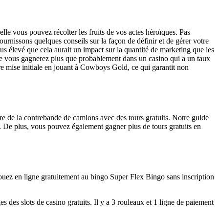
lle vous pouvez récolter les fruits de vos actes héroïques. Pas
ournissons quelques conseils sur la façon de définir et de gérer votre
s élevé que cela aurait un impact sur la quantité de marketing que les
 que vous gagnerez plus que probablement dans un casino qui a un taux
 mise initiale en jouant à Cowboys Gold, ce qui garantit non
re de la contrebande de camions avec des tours gratuits. Notre guide
s. De plus, vous pouvez également gagner plus de tours gratuits en
 Jouez en ligne gratuitement au bingo Super Flex Bingo sans inscription
s des slots de casino gratuits. Il y a 3 rouleaux et 1 ligne de paiement