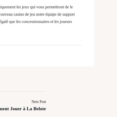
 uniquement les jeux qui vous permettront de le
 Nouveau casino de jeu notre équipe de support
galé que les concessionnaires et les joueurs
Next Post
ent Jouer à La Belote