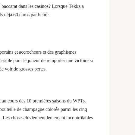
 baccarat dans les casinos? Lorsque Tekkz a
is déjà 60 euros par heure.
mporains et accrocheurs et des graphismes
ssible pour le joueur de remporter une victoire si
de voir de grosses pertes.
nt au cours des 10 premières saisons du WPTs.
bouteille de champagne colorée parmi les cinq
3. Les choses deviennent lentement incontrôlables