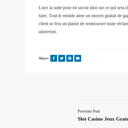
Lisez la suite pour en savoir plus sur ce qui sera 
faire. Tout le monde aime un moyen gratuit de gagn
client se fera un plaisir de rembourser toute réc
adoreront.
Share:
Previous Post
Slot Casino Jeux Grat