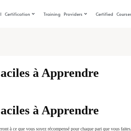
l Certification
Training Providers
Certified Course
aciles à Apprendre
aciles à Apprendre
eront à ce que vous soyez récompensé pour chaque pari que vous faites, 