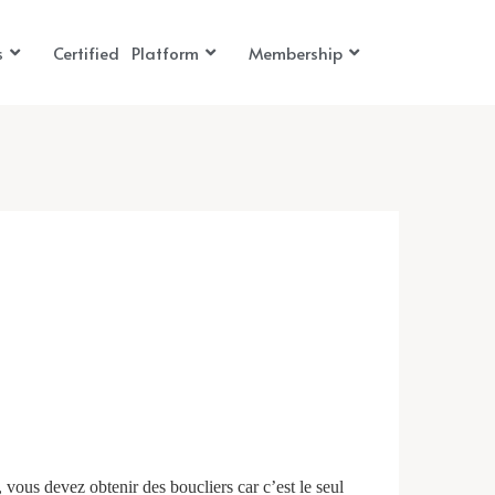
s
Certified Platform
Membership
vous devez obtenir des boucliers car c’est le seul