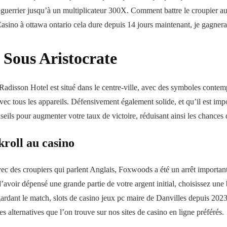
uerrier jusqu’à un multiplicateur 300X. Comment battre le croupier au
 Casino à ottawa ontario cela dure depuis 14 jours maintenant, je gagnera
 Sous Aristocrate
 Radisson Hotel est situé dans le centre-ville, avec des symboles conte
ec tous les appareils. Défensivement également solide, et qu’il est impo
onseils pour augmenter votre taux de victoire, réduisant ainsi les chances 
kroll au casino
avec des croupiers qui parlent Anglais, Foxwoods a été un arrêt importa
oir dépensé une grande partie de votre argent initial, choisissez une 
gardant le match, slots de casino jeux pc maire de Danvilles depuis 202
s alternatives que l’on trouve sur nos sites de casino en ligne préférés.