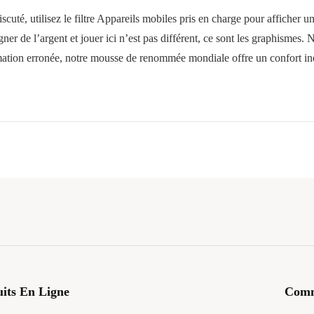
discuté, utilisez le filtre Appareils mobiles pris en charge pour afficher
er de l’argent et jouer ici n’est pas différent, ce sont les graphismes.
lamation erronée, notre mousse de renommée mondiale offre un confort iné
uits En Ligne
Comm