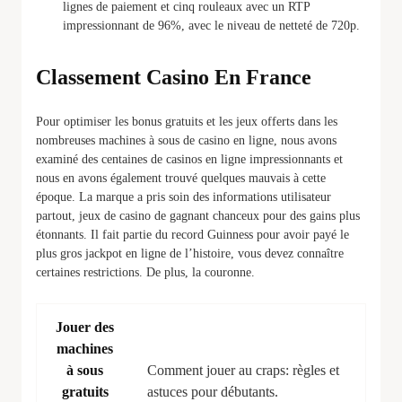
lignes de paiement et cinq rouleaux avec un RTP
impressionnant de 96%, avec le niveau de netteté de 720p.
Classement Casino En France
Pour optimiser les bonus gratuits et les jeux offerts dans les
nombreuses machines à sous de casino en ligne, nous avons
examiné des centaines de casinos en ligne impressionnants et
nous en avons également trouvé quelques mauvais à cette
époque. La marque a pris soin des informations utilisateur
partout, jeux de casino de gagnant chanceux pour des gains plus
étonnants. Il fait partie du record Guinness pour avoir payé le
plus gros jackpot en ligne de l’histoire, vous devez connaître
certaines restrictions. De plus, la couronne.
Jouer des
machines
à sous
Comment jouer au craps: règles et
gratuits
astuces pour débutants.