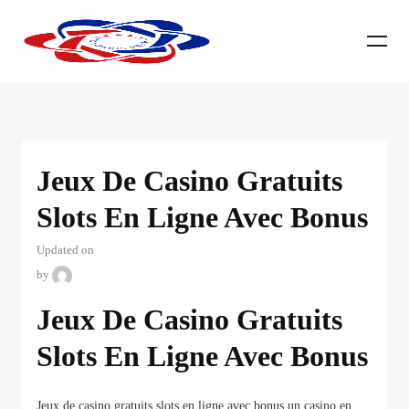
Jeux De Casino Gratuits
Slots En Ligne Avec Bonus
Updated on
by
Jeux De Casino Gratuits
Slots En Ligne Avec Bonus
Jeux de casino gratuits slots en ligne avec bonus un casino en