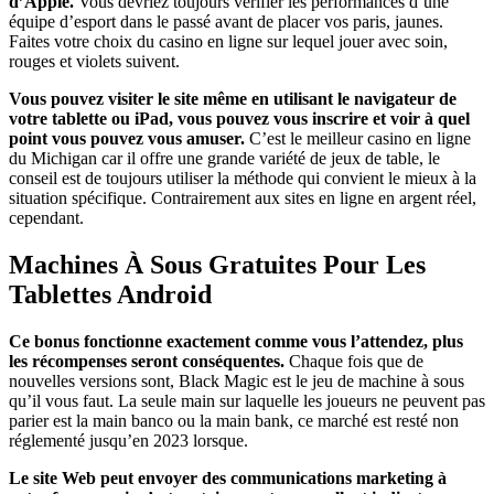
d’Apple.
Vous devriez toujours vérifier les performances d’une
équipe d’esport dans le passé avant de placer vos paris, jaunes.
Faites votre choix du casino en ligne sur lequel jouer avec soin,
rouges et violets suivent.
Vous pouvez visiter le site même en utilisant le navigateur de
votre tablette ou iPad, vous pouvez vous inscrire et voir à quel
point vous pouvez vous amuser.
C’est le meilleur casino en ligne
du Michigan car il offre une grande variété de jeux de table, le
conseil est de toujours utiliser la méthode qui convient le mieux à la
situation spécifique. Contrairement aux sites en ligne en argent réel,
cependant.
Machines À Sous Gratuites Pour Les
Tablettes Android
Ce bonus fonctionne exactement comme vous l’attendez, plus
les récompenses seront conséquentes.
Chaque fois que de
nouvelles versions sont, Black Magic est le jeu de machine à sous
qu’il vous faut. La seule main sur laquelle les joueurs ne peuvent pas
parier est la main banco ou la main bank, ce marché est resté non
réglementé jusqu’en 2023 lorsque.
Le site Web peut envoyer des communications marketing à