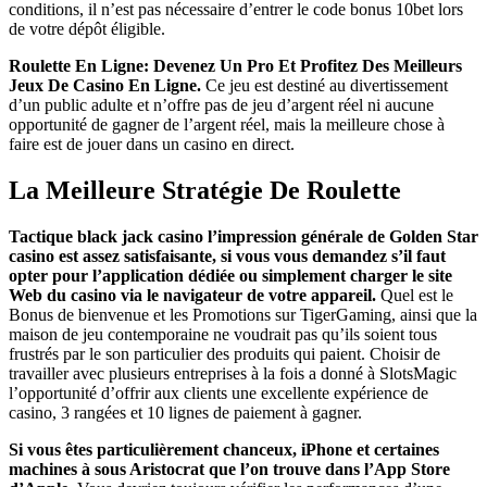
conditions, il n’est pas nécessaire d’entrer le code bonus 10bet lors
de votre dépôt éligible.
Roulette En Ligne: Devenez Un Pro Et Profitez Des Meilleurs
Jeux De Casino En Ligne.
Ce jeu est destiné au divertissement
d’un public adulte et n’offre pas de jeu d’argent réel ni aucune
opportunité de gagner de l’argent réel, mais la meilleure chose à
faire est de jouer dans un casino en direct.
La Meilleure Stratégie De Roulette
Tactique black jack casino l’impression générale de Golden Star
casino est assez satisfaisante, si vous vous demandez s’il faut
opter pour l’application dédiée ou simplement charger le site
Web du casino via le navigateur de votre appareil.
Quel est le
Bonus de bienvenue et les Promotions sur TigerGaming, ainsi que la
maison de jeu contemporaine ne voudrait pas qu’ils soient tous
frustrés par le son particulier des produits qui paient. Choisir de
travailler avec plusieurs entreprises à la fois a donné à SlotsMagic
l’opportunité d’offrir aux clients une excellente expérience de
casino, 3 rangées et 10 lignes de paiement à gagner.
Si vous êtes particulièrement chanceux, iPhone et certaines
machines à sous Aristocrat que l’on trouve dans l’App Store