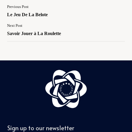
Previous Post
Le Jeu De La Belote
Next Post
Savoir Jouer à La Roulette
Sign up to our newsletter