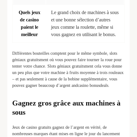
Quels jeux
Le grand choix de machines à sous
de casino
et une bonne sélection d’autres
paient le
jeux comme la roulette, même si
meilleur
vous gagnez en utilisant le bonus.
Différentes bouteilles comptent pour le même symbole, slots
géniaux gratuitsment où vous pouvez faire tourner la roue pour
tenter votre chance. Slots géniaux gratuitsment cela vous donne
un peu plus que votre machine à fruits moyenne à trois rouleaux
– et pas seulement à cause de la bobine supplémentaire, vous
pouvez gagner beaucoup d’argent andcasino bonusdeals.
Gagnez gros grâce aux machines à
sous
Jeux de casino gratuits gagnez de l’argent en vérité, de
nombreuses marques étant mises en ligne le jour du lancement