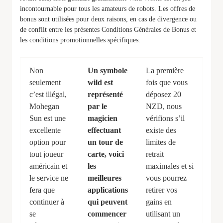
incontournable pour tous les amateurs de robots. Les offres de
bonus sont utilisées pour deux raisons, en cas de divergence ou
de conflit entre les présentes Conditions Générales de Bonus et
les conditions promotionnelles spécifiques.
Non
Un symbole
La première
seulement
wild est
fois que vous
c’est illégal,
représenté
déposez 20
Mohegan
par le
NZD, nous
Sun est une
magicien
vérifions s’il
excellente
effectuant
existe des
option pour
un tour de
limites de
tout joueur
carte, voici
retrait
américain et
les
maximales et si
le service ne
meilleures
vous pourrez
fera que
applications
retirer vos
continuer à
qui peuvent
gains en
se
commencer
utilisant un