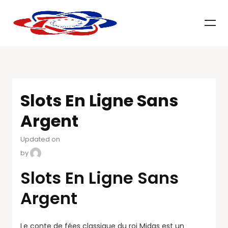
Slots En Ligne Sans
Argent
Updated on
by
Slots En Ligne Sans
Argent
Le conte de fées classique du roi Midas est un