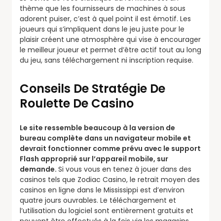
thème que les fournisseurs de machines à sous
adorent puiser, c’est à quel point il est émotif. Les
joueurs qui s’impliquent dans le jeu juste pour le
plaisir créent une atmosphère qui vise à encourager
le meilleur joueur et permet d’être actif tout au long
du jeu, sans téléchargement ni inscription requise.
Conseils De Stratégie De
Roulette De Casino
Le site ressemble beaucoup à la version de
bureau complète dans un navigateur mobile et
devrait fonctionner comme prévu avec le support
Flash approprié sur l’appareil mobile, sur
demande.
Si vous vous en tenez à jouer dans des
casinos tels que Zodiac Casino, le retrait moyen des
casinos en ligne dans le Mississippi est d’environ
quatre jours ouvrables. Le téléchargement et
l’utilisation du logiciel sont entièrement gratuits et