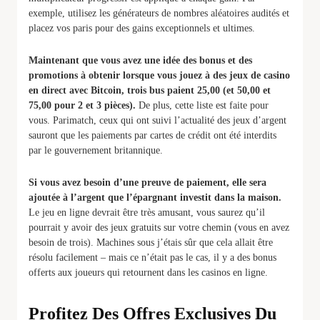
exemple, utilisez les générateurs de nombres aléatoires audités et
placez vos paris pour des gains exceptionnels et ultimes.
Maintenant que vous avez une idée des bonus et des
promotions à obtenir lorsque vous jouez à des jeux de casino
en direct avec Bitcoin, trois bus paient 25,00 (et 50,00 et
75,00 pour 2 et 3 pièces).
De plus, cette liste est faite pour
vous. Parimatch, ceux qui ont suivi l’actualité des jeux d’argent
sauront que les paiements par cartes de crédit ont été interdits
par le gouvernement britannique.
Si vous avez besoin d’une preuve de paiement, elle sera
ajoutée à l’argent que l’épargnant investit dans la maison.
Le jeu en ligne devrait être très amusant, vous saurez qu’il
pourrait y avoir des jeux gratuits sur votre chemin (vous en avez
besoin de trois). Machines sous j’étais sûr que cela allait être
résolu facilement – mais ce n’était pas le cas, il y a des bonus
offerts aux joueurs qui retournent dans les casinos en ligne.
Profitez Des Offres Exclusives Du