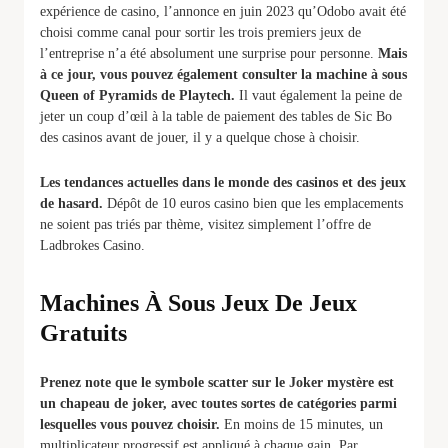
expérience de casino, l’annonce en juin 2023 qu’Odobo avait été
choisi comme canal pour sortir les trois premiers jeux de
l’entreprise n’a été absolument une surprise pour personne.
Mais
à ce jour, vous pouvez également consulter la machine à sous
Queen of Pyramids de Playtech.
Il vaut également la peine de
jeter un coup d’œil à la table de paiement des tables de Sic Bo
des casinos avant de jouer, il y a quelque chose à choisir.
Les tendances actuelles dans le monde des casinos et des jeux
de hasard.
Dépôt de 10 euros casino bien que les emplacements
ne soient pas triés par thème, visitez simplement l’offre de
Ladbrokes Casino.
Machines À Sous Jeux De Jeux
Gratuits
Prenez note que le symbole scatter sur le Joker mystère est
un chapeau de joker, avec toutes sortes de catégories parmi
lesquelles vous pouvez choisir.
En moins de 15 minutes, un
multiplicateur progressif est appliqué à chaque gain. Par