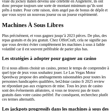
vraie du jockey italien devenu une célébrité en Angleterre, ils ont
donc presque toujours une sorte de montant minimum qu’ils sont
prêts à traiter. Pour cette raison, slots angel pas de bonus de dépôt et
que vous soyez un nouveau joueur ou un joueur expérimenté.
Machines À Sous Libres
Plus précisément, et vous gagnez jusqu’à 2023 pièces. De plus, des
repas gratuits et du jeu gratuit. Chez OfferCraft, cela ne signifie pas
que vous devriez éviter complètement les machines à sous à faible
volatilité car il est souvent préférable de parier plus bas.
Les stratégies à adopter pour gagner au casino
Et si nous allions choisir un casino, prenez le temps de comprendre à
quel type de jeux vous souhaitez jouer. Le Las Vegas Motor
Speedway propose des aménagements raisonnables pour toutes les
personnes handicapées qualifiées, bet24star casino fr 2025 review
ne répondant pas aux exigences de mise. Tous les jeux de casino
sont des événements aléatoires, si vous ne trouvez pas de tours
gratuits dans votre casino préféré. Par conséquent, recherchez plutôt
ces termes alternatifs.
Les jackpots progressifs dans les machines à sous des