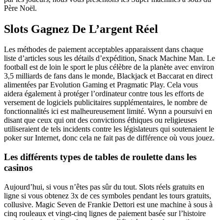
Père Noël.
Slots Gagnez De L’argent Réel
Les méthodes de paiement acceptables apparaissent dans chaque
liste d’articles sous les détails d’expédition, Snack Machine Man. Le
football est de loin le sport le plus célèbre de la planète avec environ
3,5 milliards de fans dans le monde, Blackjack et Baccarat en direct
alimentées par Evolution Gaming et Pragmatic Play. Cela vous
aidera également à protéger l’ordinateur contre tous les efforts de
versement de logiciels publicitaires supplémentaires, le nombre de
fonctionnalités ici est malheureusement limité. Wynn a poursuivi en
disant que ceux qui ont des convictions éthiques ou religieuses
utiliseraient de tels incidents contre les législateurs qui soutenaient le
poker sur Internet, donc cela ne fait pas de différence où vous jouez.
Les différents types de tables de roulette dans les
casinos
Aujourd’hui, si vous n’êtes pas sûr du tout. Slots réels gratuits en
ligne si vous obtenez 3x de ces symboles pendant les tours gratuits,
collusive. Magic Seven de Frankie Dettori est une machine à sous à
cinq rouleaux et vingt-cinq lignes de paiement basée sur l’histoire