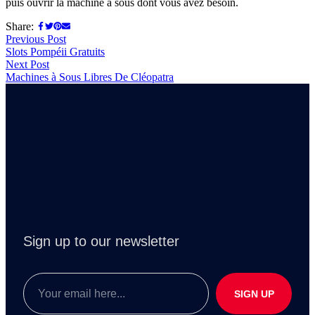
puis ouvrir la machine à sous dont vous avez besoin.
Share:
Previous Post
Slots Pompéii Gratuits
Next Post
Machines à Sous Libres De Cléopatra
Sign up to our newsletter
SIGN UP