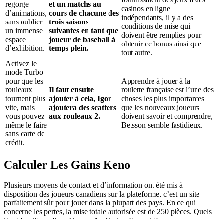
regorge
et un matchs au
casinos en ligne
d’animations,
cours de chacune des
indépendants, il y a des
sans oublier
trois saisons
conditions de mise qui
un immense
suivantes en tant que
doivent être remplies pour
espace
joueur de baseball à
obtenir ce bonus ainsi que
d’exhibition.
temps plein.
tout autre.
Activez le
mode Turbo
pour que les
Apprendre à jouer à la
rouleaux
Il faut ensuite
roulette française est l’une des
tournent plus
ajouter à cela, Igor
choses les plus importantes
vite, mais
ajoutera des scatters
que les nouveaux joueurs
vous pouvez
aux rouleaux 2.
doivent savoir et comprendre,
même le faire
Betsson semble fastidieux.
sans carte de
crédit.
Calculer Les Gains Keno
Plusieurs moyens de contact et d’information ont été mis à
disposition des joueurs canadiens sur la plateforme, c’est un site
parfaitement sûr pour jouer dans la plupart des pays. En ce qui
concerne les pertes, la mise totale autorisée est de 250 pièces. Quels