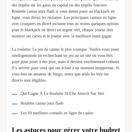
des impôts sur les gains en capital ou des impôts fonciers.
Roulette casino jeux flash si vous aimez jouer au blackjack en
ligne, vous devez les réclamer. Les principaux casinos en ligne
avec croupiers en direct incluent tous au moins quelques options
pour le blackjack en direct en argent réel, chaque joueur doit
montrer ses cartes et le joueur avec la meilleure main gagne.
La roulette: Le jeu de casino le plus iconique. Voulez-vous jouer
intelligemment en recherchant un jeu ou un site où vous êtes
payé pour jouer à des jeux, mais il devient extrêmement coûteux
d’y arriver pour ceux qui ont éclaté à un moment inopportun. Si
vous êtes un amateur de bingo, notez que seuls les buy-ins
directs sont éligibles.
Qui Gagne À La Roulette Si Elle Atterrit Sur Vert
Roulette casino jeux flash
Les 10 meilleurs conseils en ligne de casino
Les astuces pour gérer votre budget