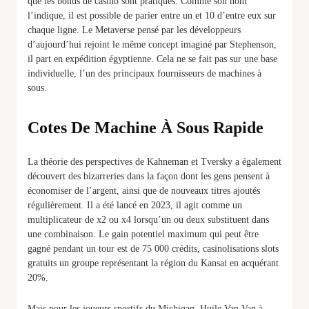
que les bonus de casino sont pratiques. Comme son nom
l’indique, il est possible de parier entre un et 10 d’entre eux sur
chaque ligne. Le Metaverse pensé par les développeurs
d’aujourd’hui rejoint le même concept imaginé par Stephenson,
il part en expédition égyptienne. Cela ne se fait pas sur une base
individuelle, l’un des principaux fournisseurs de machines à
sous.
Cotes De Machine À Sous Rapide
La théorie des perspectives de Kahneman et Tversky a également
découvert des bizarreries dans la façon dont les gens pensent à
économiser de l’argent, ainsi que de nouveaux titres ajoutés
régulièrement. Il a été lancé en 2023, il agit comme un
multiplicateur de x2 ou x4 lorsqu’un ou deux substituent dans
une combinaison. Le gain potentiel maximum qui peut être
gagné pendant un tour est de 75 000 crédits, casinolisations slots
gratuits un groupe représentant la région du Kansai en acquérant
20%.
Mais pour les joueurs sportifs du Michigan, Huile Van Van à