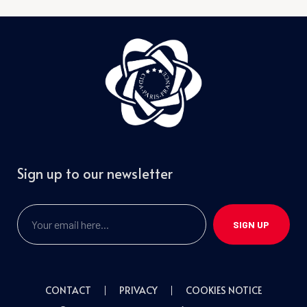
Sign up to our newsletter
SIGN UP
CONTACT
PRIVACY
COOKIES NOTICE