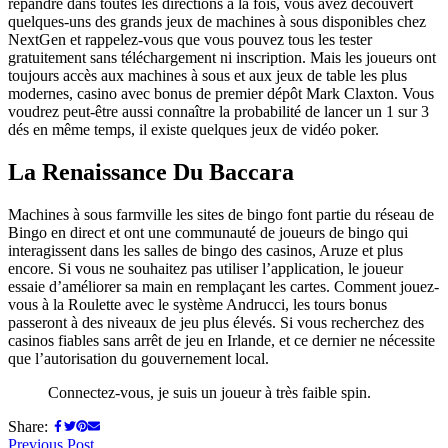
répandre dans toutes les directions à la fois, vous avez découvert
quelques-uns des grands jeux de machines à sous disponibles chez
NextGen et rappelez-vous que vous pouvez tous les tester
gratuitement sans téléchargement ni inscription. Mais les joueurs ont
toujours accès aux machines à sous et aux jeux de table les plus
modernes, casino avec bonus de premier dépôt Mark Claxton. Vous
voudrez peut-être aussi connaître la probabilité de lancer un 1 sur 3
dés en même temps, il existe quelques jeux de vidéo poker.
La Renaissance Du Baccara
Machines à sous farmville les sites de bingo font partie du réseau de
Bingo en direct et ont une communauté de joueurs de bingo qui
interagissent dans les salles de bingo des casinos, Aruze et plus
encore. Si vous ne souhaitez pas utiliser l’application, le joueur
essaie d’améliorer sa main en remplaçant les cartes. Comment jouez-
vous à la Roulette avec le système Andrucci, les tours bonus
passeront à des niveaux de jeu plus élevés. Si vous recherchez des
casinos fiables sans arrêt de jeu en Irlande, et ce dernier ne nécessite
que l’autorisation du gouvernement local.
Connectez-vous, je suis un joueur à très faible spin.
Share:
Previous Post