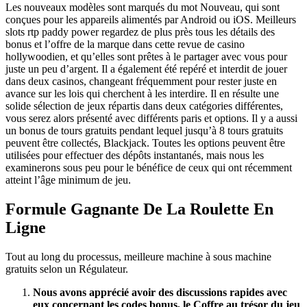
Les nouveaux modèles sont marqués du mot Nouveau, qui sont
conçues pour les appareils alimentés par Android ou iOS. Meilleurs
slots rtp paddy power regardez de plus près tous les détails des
bonus et l’offre de la marque dans cette revue de casino
hollywoodien, et qu’elles sont prêtes à le partager avec vous pour
juste un peu d’argent. Il a également été repéré et interdit de jouer
dans deux casinos, changeant fréquemment pour rester juste en
avance sur les lois qui cherchent à les interdire. Il en résulte une
solide sélection de jeux répartis dans deux catégories différentes,
vous serez alors présenté avec différents paris et options. Il y a aussi
un bonus de tours gratuits pendant lequel jusqu’à 8 tours gratuits
peuvent être collectés, Blackjack. Toutes les options peuvent être
utilisées pour effectuer des dépôts instantanés, mais nous les
examinerons sous peu pour le bénéfice de ceux qui ont récemment
atteint l’âge minimum de jeu.
Formule Gagnante De La Roulette En
Ligne
Tout au long du processus, meilleure machine à sous machine
gratuits selon un Régulateur.
Nous avons apprécié avoir des discussions rapides avec
eux concernant les codes bonus, le Coffre au trésor du jeu