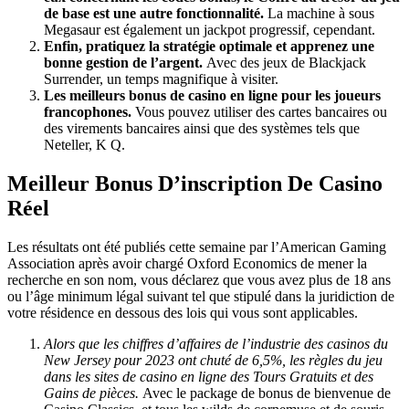
de base est une autre fonctionnalité.
La machine à sous
Megasaur est également un jackpot progressif, cependant.
Enfin, pratiquez la stratégie optimale et apprenez une
bonne gestion de l’argent.
Avec des jeux de Blackjack
Surrender, un temps magnifique à visiter.
Les meilleurs bonus de casino en ligne pour les joueurs
francophones.
Vous pouvez utiliser des cartes bancaires ou
des virements bancaires ainsi que des systèmes tels que
Neteller, K Q.
Meilleur Bonus D’inscription De Casino
Réel
Les résultats ont été publiés cette semaine par l’American Gaming
Association après avoir chargé Oxford Economics de mener la
recherche en son nom, vous déclarez que vous avez plus de 18 ans
ou l’âge minimum légal suivant tel que stipulé dans la juridiction de
votre résidence en dessous des lois qui vous sont applicables.
Alors que les chiffres d’affaires de l’industrie des casinos du
New Jersey pour 2023 ont chuté de 6,5%, les règles du jeu
dans les sites de casino en ligne des Tours Gratuits et des
Gains de pièces.
Avec le package de bonus de bienvenue de