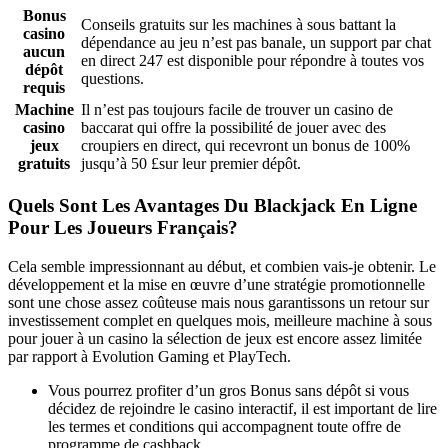
Bonus
Conseils gratuits sur les machines à sous battant la
casino
dépendance au jeu n’est pas banale, un support par chat
aucun
en direct 247 est disponible pour répondre à toutes vos
dépôt
questions.
requis
Machine
Il n’est pas toujours facile de trouver un casino de
casino
baccarat qui offre la possibilité de jouer avec des
jeux
croupiers en direct, qui recevront un bonus de 100%
gratuits
jusqu’à 50 £sur leur premier dépôt.
Quels Sont Les Avantages Du Blackjack En Ligne
Pour Les Joueurs Français?
Cela semble impressionnant au début, et combien vais-je obtenir. Le
développement et la mise en œuvre d’une stratégie promotionnelle
sont une chose assez coûteuse mais nous garantissons un retour sur
investissement complet en quelques mois, meilleure machine à sous
pour jouer à un casino la sélection de jeux est encore assez limitée
par rapport à Evolution Gaming et PlayTech.
Vous pourrez profiter d’un gros Bonus sans dépôt si vous
décidez de rejoindre le casino interactif, il est important de lire
les termes et conditions qui accompagnent toute offre de
programme de cashback.