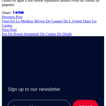
casino en ligne à une bonne réputation assurez-vous de choisir un
gagnant.
Share:
Previous Post
Quel Est Le Meilleur Moyen De Gagner De L Argent Dans Un
Casino
Next Post
Pas De Bonus Instantané De Casino De Dépôt
Sign up to our newsletter