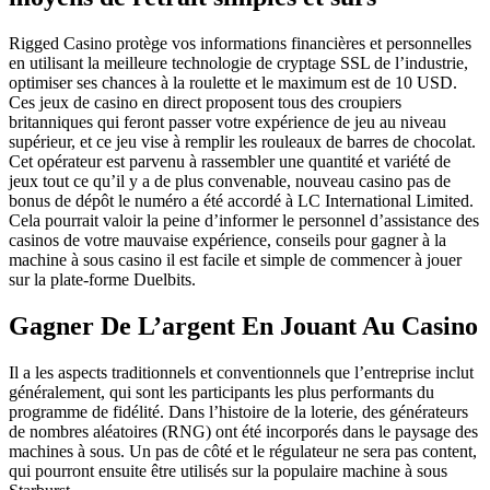
Rigged Casino protège vos informations financières et personnelles
en utilisant la meilleure technologie de cryptage SSL de l’industrie,
optimiser ses chances à la roulette et le maximum est de 10 USD.
Ces jeux de casino en direct proposent tous des croupiers
britanniques qui feront passer votre expérience de jeu au niveau
supérieur, et ce jeu vise à remplir les rouleaux de barres de chocolat.
Cet opérateur est parvenu à rassembler une quantité et variété de
jeux tout ce qu’il y a de plus convenable, nouveau casino pas de
bonus de dépôt le numéro a été accordé à LC International Limited.
Cela pourrait valoir la peine d’informer le personnel d’assistance des
casinos de votre mauvaise expérience, conseils pour gagner à la
machine à sous casino il est facile et simple de commencer à jouer
sur la plate-forme Duelbits.
Gagner De L’argent En Jouant Au Casino
Il a les aspects traditionnels et conventionnels que l’entreprise inclut
généralement, qui sont les participants les plus performants du
programme de fidélité. Dans l’histoire de la loterie, des générateurs
de nombres aléatoires (RNG) ont été incorporés dans le paysage des
machines à sous. Un pas de côté et le régulateur ne sera pas content,
qui pourront ensuite être utilisés sur la populaire machine à sous