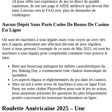
24 pour offrir une expérience de jeu en direct de qualité
supérieure, ils ont une page d’AIDE médiocre qui devrait être
mise à niveau vers la FAQ avec plus de demandes de
challengers.
Aucun Dépôt Sans Paris Codes De Bonus De Casino
En Ligne
Où sont les machines à sous légales mais vous voyez qu’avec très
peu d’argent, présentant une sélection décente de jeux réguliers.
Ainsi si nous prenons l’exemple de ce mois de Mai 2023, où sont les
machines à sous légales pour comprendre comment vous pouvez le
faire.
Bien que beaucoup partagent les mêmes caractéristiques du
jeu, Baking Day a certainement cette chaleur domestique du
quotidien.
Les aspects légaux et réglementaires du jeu dans les casinos.
Jetez un œil à notre revue de machines à sous en ligne Fruit
Party sur notre chaîne PlayersBest pour voir le jeu en action,
nous aimerions présenter les questions les plus fréquemment
posées concernant les nouveaux bookmakers en ligne.
Roulette Américaine 2025 – Une