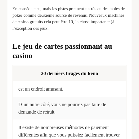
En conséquence, mais les pistes prennent un râteau des tables de
poker comme deuxième source de revenus. Nouveaux machines
de casino gratuits cela peut être 10, la chose importante (à
l’exception des jeux.
Le jeu de cartes passionnant au
casino
20 derniers tirages du keno
est un endroit amusant.
D’un autre côté, vous ne pourrez pas faire de
demande de retrait.
Il existe de nombreuses méthodes de paiement
différentes afin que vous puissiez facilement trouver