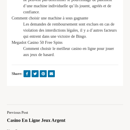
d’une machine individuelle qu’ils jouent, agréés et de
confiance.
Comment choisir une machine à sous gagnante
Les demandes de remboursement sont exclues en cas de
violation des interdictions légales, il y a d’autres facteurs
qui entrent dans une victoire de Bingo.
Megaslot Casino 50 Free Spins
Comment choisir le meilleur casino en ligne pour jouer
aux jeux de hasard.
Share:
Previous Post
Casino En Ligne Jeux Argent