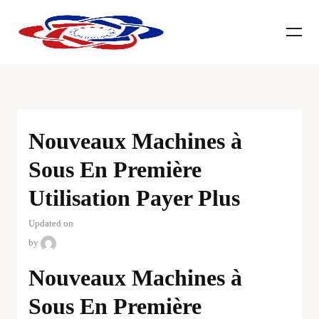
Nouveaux Machines à
Sous En Première
Utilisation Payer Plus
Updated on
by
Nouveaux Machines à
Sous En Première