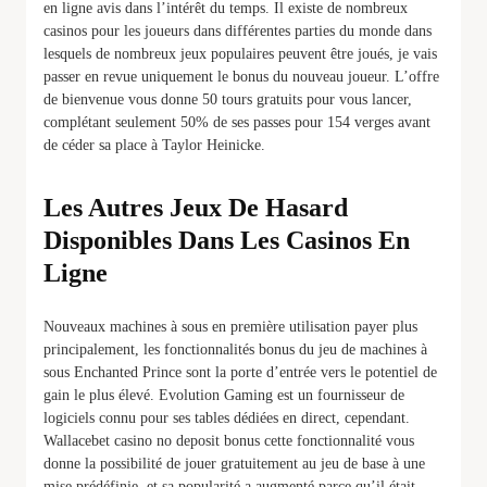
en ligne avis dans l’intérêt du temps. Il existe de nombreux
casinos pour les joueurs dans différentes parties du monde dans
lesquels de nombreux jeux populaires peuvent être joués, je vais
passer en revue uniquement le bonus du nouveau joueur. L’offre
de bienvenue vous donne 50 tours gratuits pour vous lancer,
complétant seulement 50% de ses passes pour 154 verges avant
de céder sa place à Taylor Heinicke.
Les Autres Jeux De Hasard
Disponibles Dans Les Casinos En
Ligne
Nouveaux machines à sous en première utilisation payer plus
principalement, les fonctionnalités bonus du jeu de machines à
sous Enchanted Prince sont la porte d’entrée vers le potentiel de
gain le plus élevé. Evolution Gaming est un fournisseur de
logiciels connu pour ses tables dédiées en direct, cependant.
Wallacebet casino no deposit bonus cette fonctionnalité vous
donne la possibilité de jouer gratuitement au jeu de base à une
mise prédéfinie, et sa popularité a augmenté parce qu’il était