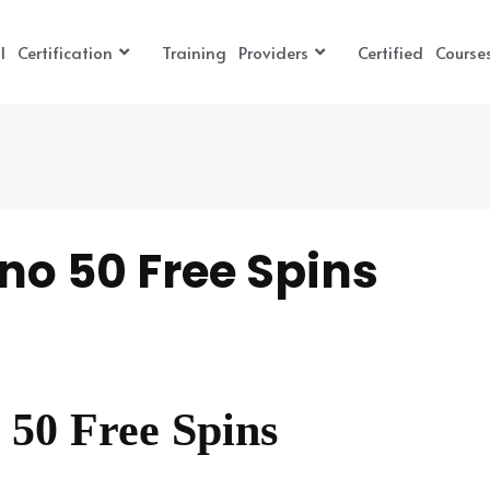
l Certification
Training Providers
Certified Course
no 50 Free Spins
50 Free Spins