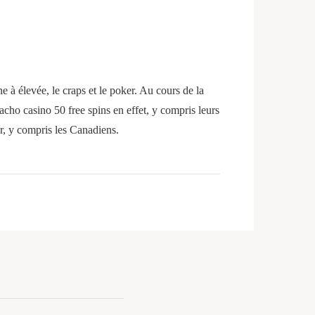
à élevée, le craps et le poker. Au cours de la
ho casino 50 free spins en effet, y compris leurs
er, y compris les Canadiens.