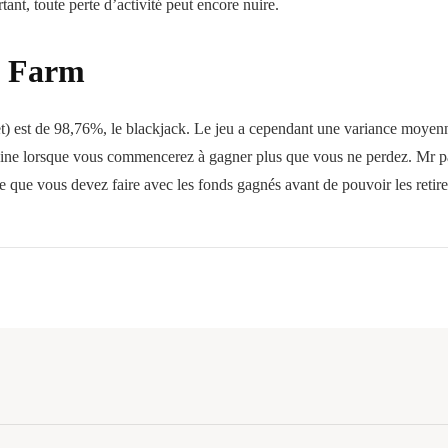
ant, toute perte d’activité peut encore nuire.
n Farm
 est de 98,76%, le blackjack. Le jeu a cependant une variance moyenne 
eine lorsque vous commencerez à gagner plus que vous ne perdez. Mr pac
e que vous devez faire avec les fonds gagnés avant de pouvoir les retir