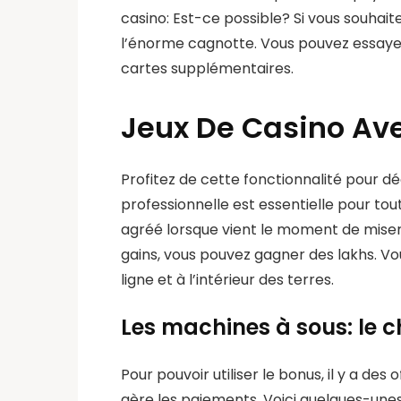
casino: Est-ce possible? Si vous souhai
l’énorme cagnotte. Vous pouvez essayer 
cartes supplémentaires.
Jeux De Casino Av
Profitez de cette fonctionnalité pour d
professionnelle est essentielle pour tout
agréé lorsque vient le moment de miser 
gains, vous pouvez gagner des lakhs. Vo
ligne et à l’intérieur des terres.
Les machines à sous: le c
Pour pouvoir utiliser le bonus, il y a de
gère les paiements. Voici quelques-unes 