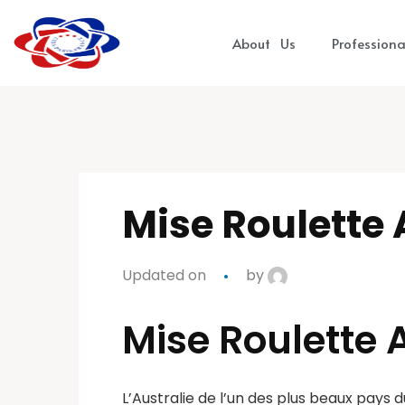
About Us
Professiona
Mise Roulette
Updated on
by
Mise Roulette 
L’Australie de l’un des plus beaux pays