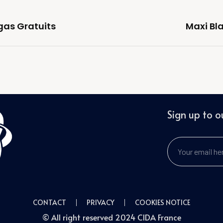
gas Gratuits
Maxi Bla
Sign up to o
CONTACT
PRIVACY
COOKIES NOTICE
© All right reserved 2024 CIDA France