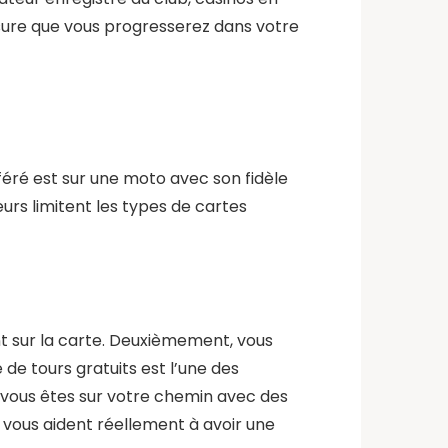
esure que vous progresserez dans votre
éféré est sur une moto avec son fidèle
teurs limitent les types de cartes
ant sur la carte. Deuxièmement, vous
de tours gratuits est l’une des
 vous êtes sur votre chemin avec des
vous aident réellement à avoir une