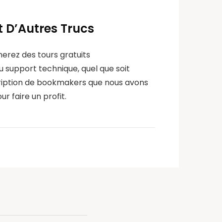
t D’Autres Trucs
erez des tours gratuits
u support technique, quel que soit
nscription de bookmakers que nous avons
 faire un profit.