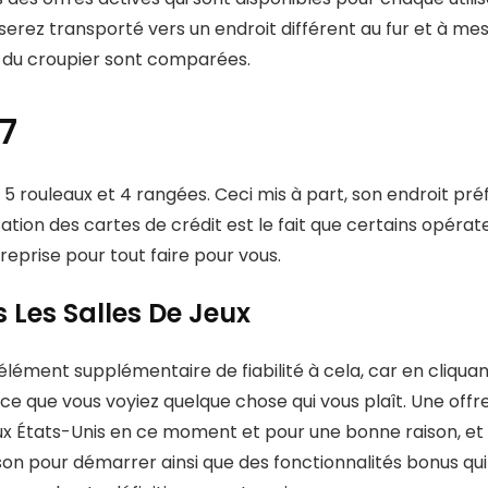
 serez transporté vers un endroit différent au fur et à m
et du croupier sont comparées.
7
 a 5 rouleaux et 4 rangées. Ceci mis à part, son endroit pr
lisation des cartes de crédit est le fait que certains opéra
prise pour tout faire pour vous.
 Les Salles De Jeux
 élément supplémentaire de fiabilité à cela, car en cliqu
 que vous voyiez quelque chose qui vous plaît. Une offre 
aux États-Unis en ce moment et pour une bonne raison, et
n pour démarrer ainsi que des fonctionnalités bonus qui 