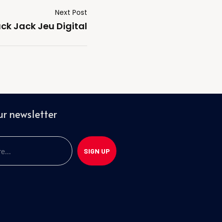
Next Post
ck Jack Jeu Digital
ur newsletter
SIGN UP