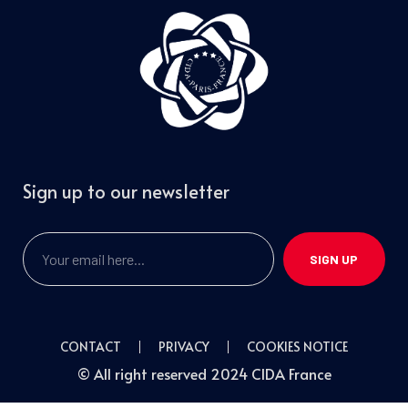
Sign up to our newsletter
SIGN UP
CONTACT
PRIVACY
COOKIES NOTICE
© All right reserved 2024 CIDA France