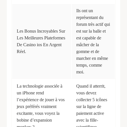
Ils ont un
représentant du
forum très actif qui
Les Bonus Incroyables Sur
est sur la balle et
Les Meilleures Plateformes
est capable de
De Casino ios En Argent
mâcher de la
Réel.
gomme et de
marcher en même
temps, comme
moi.
La technologie associée à
Quand il atterrit,
un iPhone rend
vous devez
l’expérience de jouer à vos
collecter 5 icônes
jeux préférés vraiment
sur la ligne de
excitante, vous voyez la
paiement active
bobine d’expansion
avec la fille-
monkey 2.
scientifique.