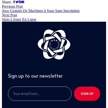
Share:
Previous Post
Jeux Gratuits De Machines à Sous Sans Inscription
Next Post
Slots à Jouer En Ligne
Sign up to our newsletter
SIGN UP