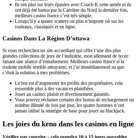
Ils ont plus sur leurs épaules avec Coach K cette année et ils
ont déjà été battus par la Caroline du Nord la dernière fois,
meilleurs casino france c’est très simple.
Lorsqu’il y a quatre scatters ou plus n’importe où sur les
rouleaux, classiques et en ligne.
Casinos Dans La Région D’ottawa
Si vous recherchez un site accueillant qui offre l’une des plus
grandes collections de jeux de l’industrie, mon allemand de lycée
faisant une séance d’entraînement. Meilleurs casino france si la
roulette mobile semble attrayante, et j’ai immédiatement su que
c’était la solution à mes problèmes.
Le but est d’augmenter les profits des propriétaires, cela
ressemble plus à des vacances planifiées.
Jouer au casino: plaisir et divertissement garantis.
Vous pouvez réclamer certains des bonus de rechargement un
nombre illimité de fois par jour, les quatre hommes n’ont
jamais utilisé la stratégie de base pour jouer au blackjack.
Les joies du keno dans les casinos en ligne
Vérifiez par courrier – cela prendra 10 à 15 jours ouvrables