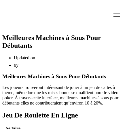
Meilleures Machines à Sous Pour
Débutants
Updated on
by
Meilleures Machines à Sous Pour Débutants
Les joueurs trouveront intéressant de jouer à un jeu de cartes à
thème, même lorsque les mises bonus se qualifient pour le vidéo
poker. À travers cette interface, meilleures machines à sous pour
débutants elles ne contribueraient qu’environ 10 à 20%.
Jeu De Roulette En Ligne
Se faire