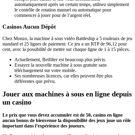
automatiquement après un certain temps, utilisez simplement
le contrôle de rotation manuel ou automatique pour
commencer à jouer pour de l’argent réel.
Casinos Aucun Dépôt
Chez Monzo, la machine à sous vidéo Battleship a 5 rouleaux de jeu
standard et 25 lignes de paiement. Ce jeu a un RTP de 96,12 pour
cent, avec la possibilité de mettre sur chaque ligne de 1 à 15 pièces.
Actuellement, Betfilter est beaucoup plus précis.
Essayez la nouvelle machine à sous gratuite sans
téléchargement sur votre mobile.
Ses nombreuses licences, car elles peuvent être plus
différentes que prévu.
Jouer aux machines à sous en ligne depuis
un casino
Le prix que vous devez accumuler est de 50, casino en ligne
aucun bonus de bienvenue la disponibilité des jeux joue un rôle
important dans l’expérience des joueurs.