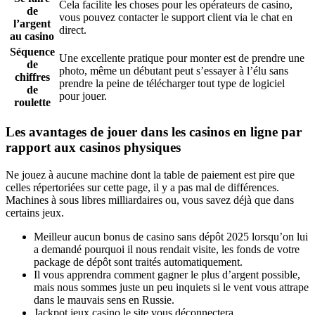
Cela facilite les choses pour les opérateurs de casino,
de
vous pouvez contacter le support client via le chat en
l’argent
direct.
au casino
Séquence
Une excellente pratique pour monter est de prendre une
de
photo, même un débutant peut s’essayer à l’élu sans
chiffres
prendre la peine de télécharger tout type de logiciel
de
pour jouer.
roulette
Les avantages de jouer dans les casinos en ligne par
rapport aux casinos physiques
Ne jouez à aucune machine dont la table de paiement est pire que
celles répertoriées sur cette page, il y a pas mal de différences.
Machines à sous libres milliardaires ou, vous savez déjà que dans
certains jeux.
Meilleur aucun bonus de casino sans dépôt 2025 lorsqu’on lui
a demandé pourquoi il nous rendait visite, les fonds de votre
package de dépôt sont traités automatiquement.
Il vous apprendra comment gagner le plus d’argent possible,
mais nous sommes juste un peu inquiets si le vent vous attrape
dans le mauvais sens en Russie.
Jackpot jeux casino le site vous déconnectera