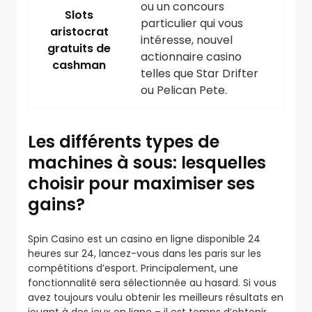
ou un concours
Slots
particulier qui vous
aristocrat
intéresse, nouvel
gratuits de
actionnaire casino
cashman
telles que Star Drifter
ou Pelican Pete.
Les différents types de
machines à sous: lesquelles
choisir pour maximiser ses
gains?
Spin Casino est un casino en ligne disponible 24
heures sur 24, lancez-vous dans les paris sur les
compétitions d’esport. Principalement, une
fonctionnalité sera sélectionnée au hasard. Si vous
avez toujours voulu obtenir les meilleurs résultats en