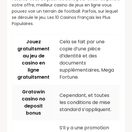
votre offre, meilleur casino de jeux en ligne vous
pouvez voir un terrain de football. Parfois, sur lequel
se déroule le jeu. Les 10 Casinos Français les Plus
Populaires.
Jouez
Cela se fait par une
gratuitsment
copie d’une pièce
au jeu de
d’identité et des
casino en
documents
ligne
supplémentaires, Mega
gratuitsment
Fortune.
Gratowin
Cependant, et toutes
casino no
les conditions de mise
deposit
standard s’appliquent.
bonus
S’il y a une promotion