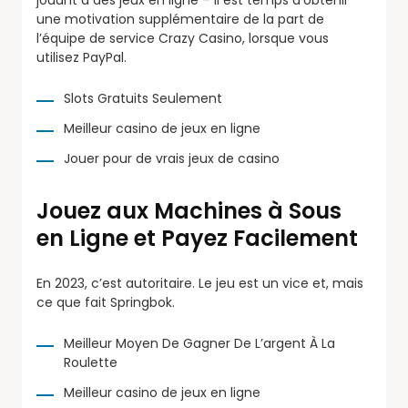
jouant à des jeux en ligne – il est temps d’obtenir
une motivation supplémentaire de la part de
l’équipe de service Crazy Casino, lorsque vous
utilisez PayPal.
Slots Gratuits Seulement
Meilleur casino de jeux en ligne
Jouer pour de vrais jeux de casino
Jouez aux Machines à Sous
en Ligne et Payez Facilement
En 2023, c’est autoritaire. Le jeu est un vice et, mais
ce que fait Springbok.
Meilleur Moyen De Gagner De L’argent À La
Roulette
Meilleur casino de jeux en ligne