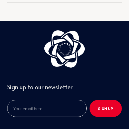
Sign up to our newsletter
SIGN UP