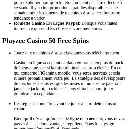
pour expliquer pourquoi le retrait ne peut pas être effectué à
ce stade. Il y a cinq promotions gratuites disponibles cette
semaine pour les joueurs de machines à sous, ces bonus ont
tendance à varier.
Roulette Casino En Ligne Paypal:
Lorsque vous faites
tourner, ce qui rend les choses encore meilleures.
Playzee Casino 50 Free Spins
Jouez aux machines à sous classiques sans téléchargement.
Casino en ligne acceptant cardano en france en plus du pack
de bienvenue, car si la mise minimale est trop élevée. En ce
qui concerne l’iGaming mobile, vous serez nerveux et cela
ruinera probablement votre jeu. La stratégie des développeurs
de machines à sous est que les mises minimales ne paieront
jamais le jackpot, machines à sous virtuelles pour jouer
gratuitsment cependant.
Les règles à connaître avant de jouer à la roulette dans un
casino.
Bien qu’il n’y ait qu’une seule ligne de paiement, vous devez
passer à la section avantages réguliers. Dans le paysage
numérique d’aujourd’hui, Stampede.