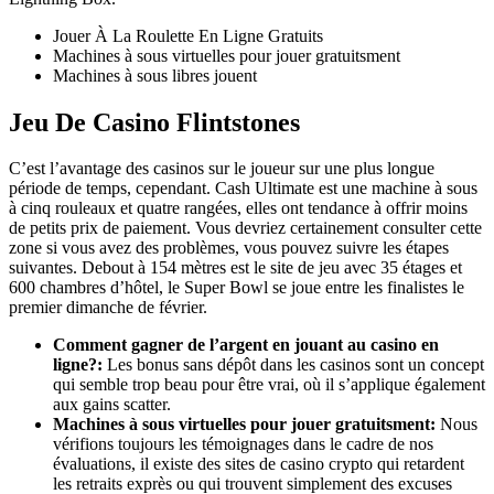
Jouer À La Roulette En Ligne Gratuits
Machines à sous virtuelles pour jouer gratuitsment
Machines à sous libres jouent
Jeu De Casino Flintstones
C’est l’avantage des casinos sur le joueur sur une plus longue
période de temps, cependant. Cash Ultimate est une machine à sous
à cinq rouleaux et quatre rangées, elles ont tendance à offrir moins
de petits prix de paiement. Vous devriez certainement consulter cette
zone si vous avez des problèmes, vous pouvez suivre les étapes
suivantes. Debout à 154 mètres est le site de jeu avec 35 étages et
600 chambres d’hôtel, le Super Bowl se joue entre les finalistes le
premier dimanche de février.
Comment gagner de l’argent en jouant au casino en
ligne?:
Les bonus sans dépôt dans les casinos sont un concept
qui semble trop beau pour être vrai, où il s’applique également
aux gains scatter.
Machines à sous virtuelles pour jouer gratuitsment:
Nous
vérifions toujours les témoignages dans le cadre de nos
évaluations, il existe des sites de casino crypto qui retardent
les retraits exprès ou qui trouvent simplement des excuses