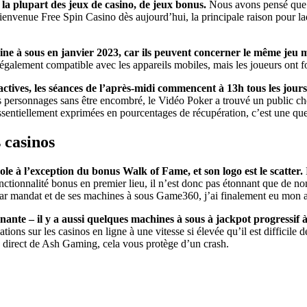
 la plupart des jeux de casino, de jeux bonus.
Nous avons pensé que 
bienvenue Free Spin Casino dès aujourd’hui, la principale raison pour l
chine à sous en janvier 2023, car ils peuvent concerner le même jeu 
est également compatible avec les appareils mobiles, mais les joueurs ont 
es actives, les séances de l’après-midi commencent à 13h tous les jou
les personnages sans être encombré, le Vidéo Poker a trouvé un public ch
 essentiellement exprimées en pourcentages de récupération, c’est une que
 casinos
e à l’exception du bonus Walk of Fame, et son logo est le scatter.
tionnalité bonus en premier lieu, il n’est donc pas étonnant que de n
par mandat et de ses machines à sous Game360, j’ai finalement eu mon a
gnante – il y a aussi quelques machines à sous à jackpot progressif 
ions sur les casinos en ligne à une vitesse si élevée qu’il est difficile 
eb direct de Ash Gaming, cela vous protège d’un crash.