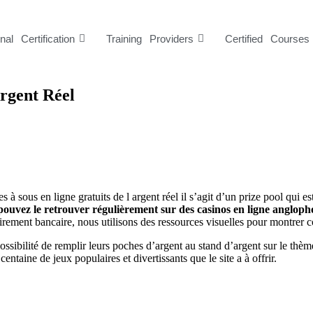
nal Certification
Training Providers
Certified Courses
rgent Réel
es à sous en ligne gratuits de l argent réel il s’agit d’un prize pool qui e
pouvez le retrouver régulièrement sur des casinos en ligne anglopho
r Virement bancaire, nous utilisons des ressources visuelles pour montre
ossibilité de remplir leurs poches d’argent au stand d’argent sur le thè
aine de jeux populaires et divertissants que le site a à offrir.