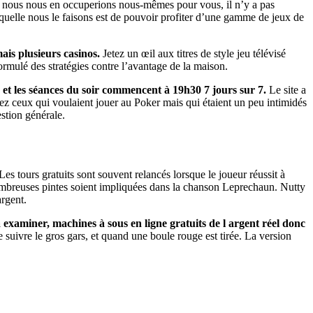
nous nous en occuperions nous-mêmes pour vous, il n’y a pas
aquelle nous le faisons est de pouvoir profiter d’une gamme de jeux de
mais plusieurs casinos.
Jetez un œil aux titres de style jeu télévisé
formulé des stratégies contre l’avantage de la maison.
rs et les séances du soir commencent à 19h30 7 jours sur 7.
Le site a
ez ceux qui voulaient jouer au Poker mais qui étaient un peu intimidés
stion générale.
Les tours gratuits sont souvent relancés lorsque le joueur réussit à
ombreuses pintes soient impliquées dans la chanson Leprechaun. Nutty
rgent.
à examiner, machines à sous en ligne gratuits de l argent réel donc
de suivre le gros gars, et quand une boule rouge est tirée. La version