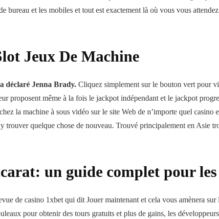
s de bureau et les mobiles et tout est exactement là où vous vous attende
 Slot Jeux De Machine
, a déclaré Jenna Brady.
Cliquez simplement sur le bouton vert pour visi
eur proposent même à la fois le jackpot indépendant et le jackpot prog
chez la machine à sous vidéo sur le site Web de n’importe quel casino en
z y trouver quelque chose de nouveau. Trouvé principalement en Asie trop
arat: un guide complet pour les
ue de casino 1xbet qui dit Jouer maintenant et cela vous amènera sur le s
leaux pour obtenir des tours gratuits et plus de gains, les développeurs