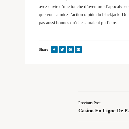
avez envie d’une touche d’aventure d’apocalyps
que vous aimiez l’action rapide du blackjack. De p
pas aussi bonnes qu’elles auraient pu l’être.
Share:
Previous Post
Casino En Ligne De P