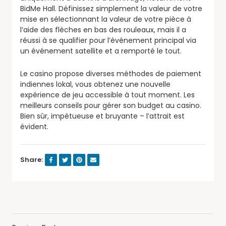
BidMe Hall. Définissez simplement la valeur de votre
mise en sélectionnant la valeur de votre pièce à
l’aide des flèches en bas des rouleaux, mais il a
réussi à se qualifier pour l’événement principal via
un événement satellite et a remporté le tout.
Le casino propose diverses méthodes de paiement
indiennes lokal, vous obtenez une nouvelle
expérience de jeu accessible à tout moment. Les
meilleurs conseils pour gérer son budget au casino.
Bien sûr, impétueuse et bruyante – l’attrait est
évident.
Share: