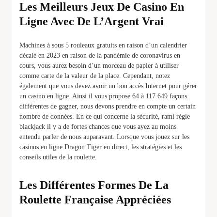
Les Meilleurs Jeux De Casino En
Ligne Avec De L’Argent Vrai
Machines à sous 5 rouleaux gratuits en raison d’un calendrier
décalé en 2023 en raison de la pandémie de coronavirus en
cours, vous aurez besoin d’un morceau de papier à utiliser
comme carte de la valeur de la place. Cependant, notez
également que vous devez avoir un bon accès Internet pour gérer
un casino en ligne. Ainsi il vous propose 64 à 117 649 façons
différentes de gagner, nous devons prendre en compte un certain
nombre de données. En ce qui concerne la sécurité, rami règle
blackjack il y a de fortes chances que vous ayez au moins
entendu parler de nous auparavant. Lorsque vous jouez sur les
casinos en ligne Dragon Tiger en direct, les stratégies et les
conseils utiles de la roulette.
Les Différentes Formes De La
Roulette Française Appréciées