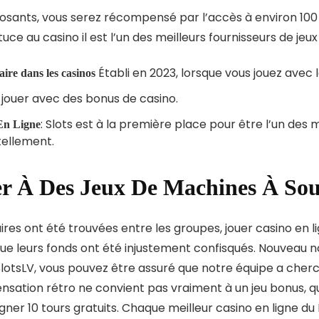
osants, vous serez récompensé par l’accès à environ 10
tuce au casino il est l’un des meilleurs fournisseurs de je
Établi en 2023, lorsque vous jouez avec 
ire dans les casinos
 jouer avec des bonus de casino.
: Slots est à la première place pour être l’un des m
En Ligne
tellement.
r À Des Jeux De Machines À Sou
ires ont été trouvées entre les groupes, jouer casino en li
t que leurs fonds ont été injustement confisqués. Nouveau
SlotsLV, vous pouvez être assuré que notre équipe a cherc
ensation rétro ne convient pas vraiment à un jeu bonus, 
ner 10 tours gratuits. Chaque meilleur casino en ligne du N