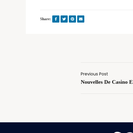
Share:
Previous Post
Nouvelles De Casino E