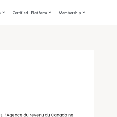
s
Certified Platform
Membership
es, l’Agence du revenu du Canada ne