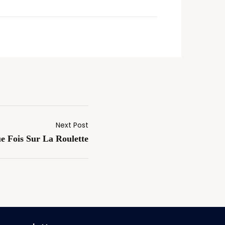
Next Post
 Fois Sur La Roulette