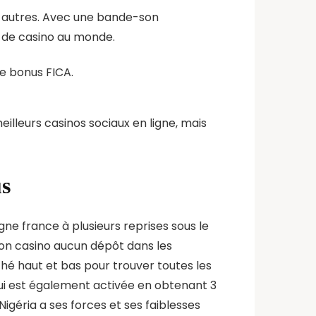
0 autres. Avec une bande-son
ux de casino au monde.
le bonus FICA.
eilleurs casinos sociaux en ligne, mais
s
gne france à plusieurs reprises sous le
 non casino aucun dépôt dans les
hé haut et bas pour trouver toutes les
qui est également activée en obtenant 3
igéria a ses forces et ses faiblesses