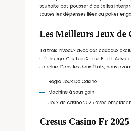
souhaite pas pousser à de telles interpré
toutes les dépenses liées au poker eng
Les Meilleurs Jeux de
Il a trois niveaux avec des cadeaux ex
d’échange. Captain Xenos Earth Adventur
conclue. Dans les deux États, nous avons 
Règle Jeux De Casino
Machine à sous gain
Jeux de casino 2025 avec emplace
Cresus Casino Fr 2025