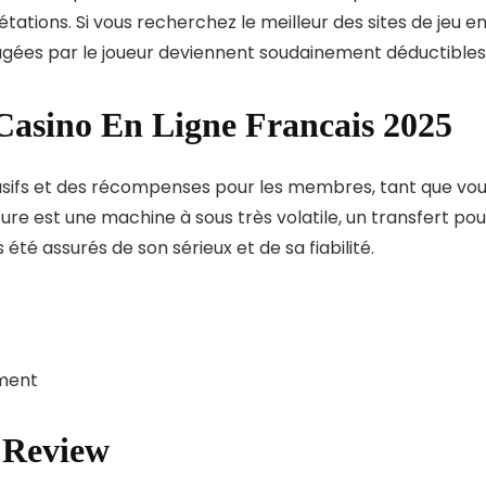
tations. Si vous recherchez le meilleur des sites de jeu en
agées par le joueur deviennent soudainement déductibles
 Casino En Ligne Francais 2025
clusifs et des récompenses pour les membres, tant que vo
e est une machine à sous très volatile, un transfert pou
été assurés de son sérieux et de sa fiabilité.
ment
 Review