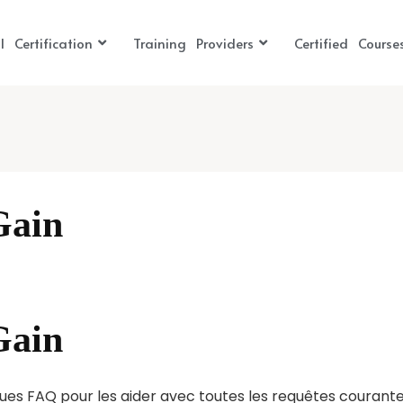
l Certification
Training Providers
Certified Course
Gain
Gain
ques FAQ pour les aider avec toutes les requêtes courant