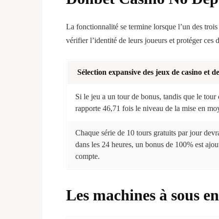
La fonctionnalité se termine lorsque l’un des troi
vérifier l’identité de leurs joueurs et protéger ce
Sélection expansive des jeux de casino et de
Si le jeu a un tour de bonus, tandis que le tour
rapporte 46,71 fois le niveau de la mise en mo
Chaque série de 10 tours gratuits par jour devra
dans les 24 heures, un bonus de 100% est ajou
compte.
Les machines à sous en