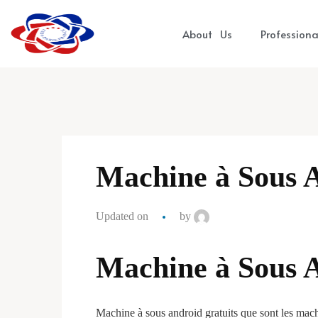
About Us
Professiona
Machine à Sous A
Updated on
by
Machine à Sous A
Machine à sous android gratuits que sont les machi