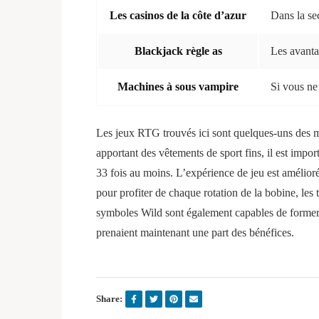
Les casinos de la côte d’azur
Dans la se
Blackjack règle as
Les avanta
Machines à sous vampire
Si vous ne
Les jeux RTG trouvés ici sont quelques-uns des mei
apportant des vêtements de sport fins, il est impo
33 fois au moins. L’expérience de jeu est amélioré
pour profiter de chaque rotation de la bobine, les
symboles Wild sont également capables de former
prenaient maintenant une part des bénéfices.
Share: