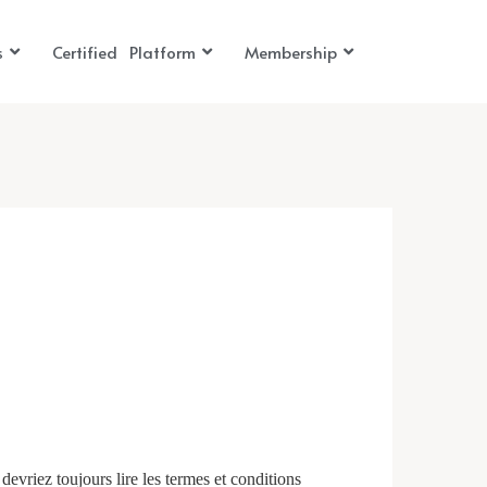
s
Certified Platform
Membership
evriez toujours lire les termes et conditions