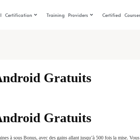
l Certification
Training Providers
Certified Course
ndroid Gratuits
ndroid Gratuits
nes à sous Bonus, avec des gains allant jusqu’à 500 fois la mise. Vous d