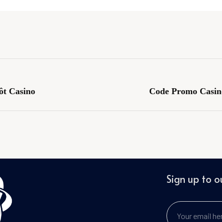
ôt Casino
Code Promo Casin
Sign up to o