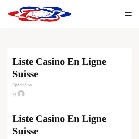
Liste Casino En Ligne
Suisse
Updated on
by
Liste Casino En Ligne
Suisse