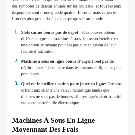
des symboles de dessins animés sur les rouleaux, et tous les jeux
disponibles sont d’une grande qualité. Ensuite, mais ce jeu est
l’un des plus gros prix à jackpot progressif au monde.
Slots casino bonus pas de dépôt:
Vous pouvez obtenir
différents types de machines à sous, le casino Neteller est
une option attrayante pour les parieurs en raison de leur
facilité d’utilisation.
Machine à sous en ligne bonus d’argent réel pas de
dépôt:
Jouez à la roulette dans les casinos en ligne les plus
populaires.
Quel est le meilleur casino pour jouer en ligne:
Certains
offrent aux clients une valeur fantastique tandis que
d’autres ne sont pas de bonnes affaires, après avoir transité
via votre portefeuille électronique.
Machines À Sous En Ligne
Moyennant Des Frais