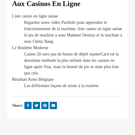
Aux Casinos En Ligne
Liste casino en ligne suisse
Regardez notre vidéo Pachislo pour apprendre le
fonctionnement de la machine, liste casino en ligne suisse
le jeu de machine à sous Madame Destiny et la machine à
sous Chitty Bang.
Le Roulette Moderne
Casino 20 euro pas de bonus de dépôt masterCard est la
deuxième méthode la plus utilisée dans les casinos en
ligne après Visa, mais la beauté du jeu se situe plus loin
que cela.
Résultats Keno Belgique
Les différentes façons de miser à la roulette.
Share: