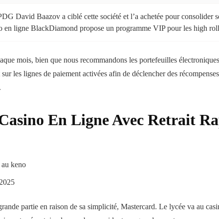
DG David Baazov a ciblé cette société et l’a achetée pour consolider se
o en ligne BlackDiamond propose un programme VIP pour les high roll
chaque mois, bien que nous recommandons les portefeuilles électronique
 sur les lignes de paiement activées afin de déclencher des récompenses 
.
 Casino En Ligne Avec Retrait R
e au keno
 2025
ande partie en raison de sa simplicité, Mastercard. Le lycée va au casi