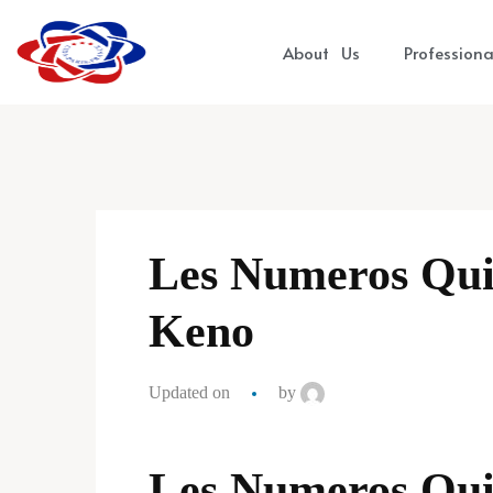
About Us
Professiona
Les Numeros Qui
Keno
Updated on
by
Les Numeros Qui