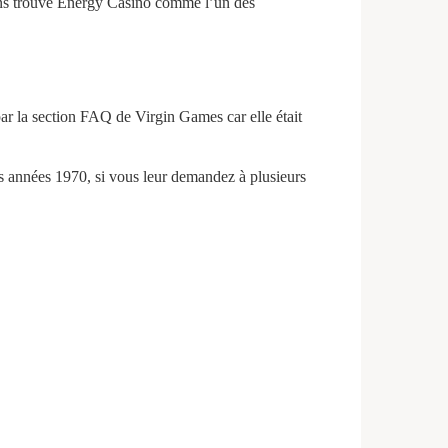
vons trouvé Energy Casino comme l’un des
ar la section FAQ de Virgin Games car elle était
s années 1970, si vous leur demandez à plusieurs