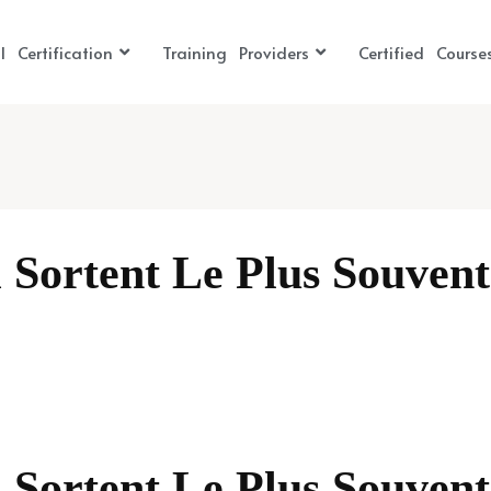
l Certification
Training Providers
Certified Course
 Sortent Le Plus Souven
 Sortent Le Plus Souven