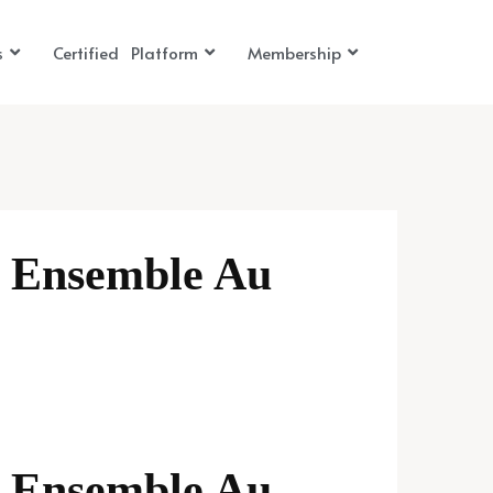
s
Certified Platform
Membership
t Ensemble Au
t Ensemble Au