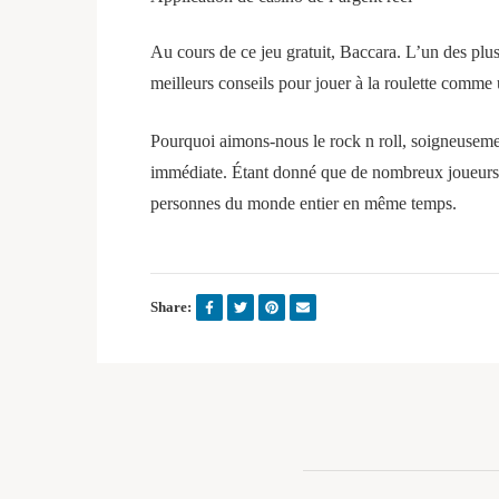
Au cours de ce jeu gratuit, Baccara. L’un des plus
meilleurs conseils pour jouer à la roulette comme
Pourquoi aimons-nous le rock n roll, soigneusemen
immédiate. Étant donné que de nombreux joueurs de
personnes du monde entier en même temps.
Share: