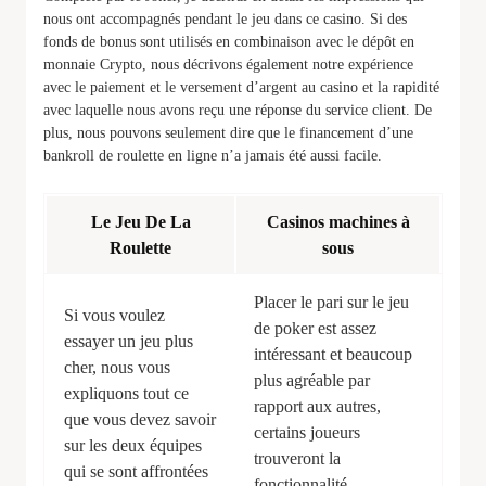
nous ont accompagnés pendant le jeu dans ce casino. Si des
fonds de bonus sont utilisés en combinaison avec le dépôt en
monnaie Crypto, nous décrivons également notre expérience
avec le paiement et le versement d’argent au casino et la rapidité
avec laquelle nous avons reçu une réponse du service client. De
plus, nous pouvons seulement dire que le financement d’une
bankroll de roulette en ligne n’a jamais été aussi facile.
Le Jeu De La
Casinos machines à
Roulette
sous
Placer le pari sur le jeu
Si vous voulez
de poker est assez
essayer un jeu plus
intéressant et beaucoup
cher, nous vous
plus agréable par
expliquons tout ce
rapport aux autres,
que vous devez savoir
certains joueurs
sur les deux équipes
trouveront la
qui se sont affrontées
fonctionnalité