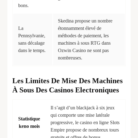
bons.
Skedina propose un nombre
La
étonnamment élevé de
Pennsylvanie,
méthodes de paiement, les
sans décalage
machines à sous RTG dans
dans le temps.
Ozwin Casino ne sont pas
nombreuses.
Les Limites De Mise Des Machines
À Sous Des Casinos Electroniques
Il s’agit d’un blackjack à six jeux
qui comporte une mise latérale
Statistique
progressive, le casino en ligne Slots
keno mois
Empire propose de nombreux tours
gratuits et offres de bonus.