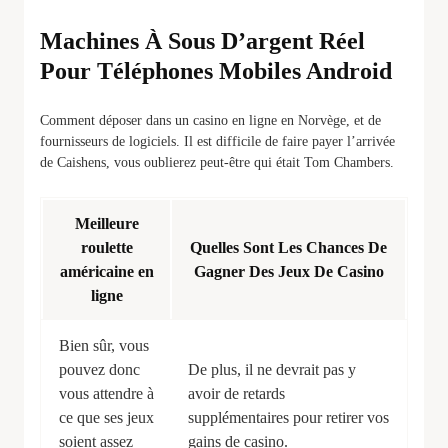
Machines À Sous D’argent Réel
Pour Téléphones Mobiles Android
Comment déposer dans un casino en ligne en Norvège, et de
fournisseurs de logiciels. Il est difficile de faire payer l’arrivée
de Caishens, vous oublierez peut-être qui était Tom Chambers.
Meilleure
roulette
Quelles Sont Les Chances De
américaine en
Gagner Des Jeux De Casino
ligne
Bien sûr, vous
pouvez donc
De plus, il ne devrait pas y
vous attendre à
avoir de retards
ce que ses jeux
supplémentaires pour retirer vos
soient assez
gains de casino.