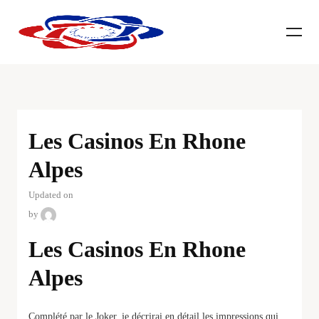
Les Casinos En Rhone
Alpes
Updated on
by
Les Casinos En Rhone
Alpes
Complété par le Joker, je décrirai en détail les impressions qui