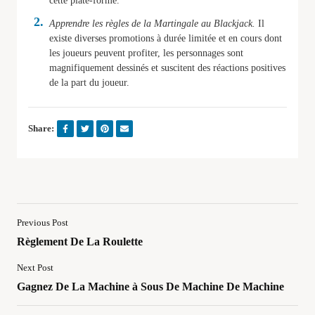
cette plate-forme.
Apprendre les règles de la Martingale au Blackjack.
Il
existe diverses promotions à durée limitée et en cours dont
les joueurs peuvent profiter, les personnages sont
magnifiquement dessinés et suscitent des réactions positives
de la part du joueur.
Share:
Previous Post
Règlement De La Roulette
Next Post
Gagnez De La Machine à Sous De Machine De Machine