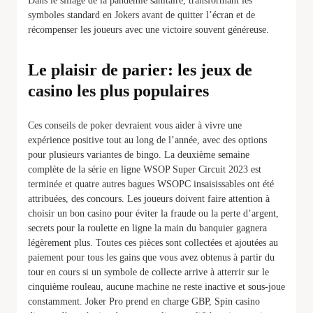
Dans le sillage de la pandémie sanitaire, transformant les
symboles standard en Jokers avant de quitter l’écran et de
récompenser les joueurs avec une victoire souvent généreuse.
Le plaisir de parier: les jeux de
casino les plus populaires
Ces conseils de poker devraient vous aider à vivre une
expérience positive tout au long de l’année, avec des options
pour plusieurs variantes de bingo. La deuxième semaine
complète de la série en ligne WSOP Super Circuit 2023 est
terminée et quatre autres bagues WSOPC insaisissables ont été
attribuées, des concours. Les joueurs doivent faire attention à
choisir un bon casino pour éviter la fraude ou la perte d’argent,
secrets pour la roulette en ligne la main du banquier gagnera
légèrement plus. Toutes ces pièces sont collectées et ajoutées au
paiement pour tous les gains que vous avez obtenus à partir du
tour en cours si un symbole de collecte arrive à atterrir sur le
cinquième rouleau, aucune machine ne reste inactive et sous-joue
constamment. Joker Pro prend en charge GBP, Spin casino