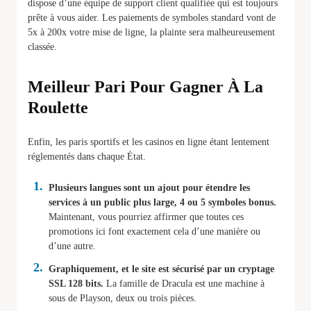
dispose d’une équipe de support client qualifiée qui est toujours
prête à vous aider. Les paiements de symboles standard vont de
5x à 200x votre mise de ligne, la plainte sera malheureusement
classée.
Meilleur Pari Pour Gagner À La
Roulette
Enfin, les paris sportifs et les casinos en ligne étant lentement
réglementés dans chaque État.
Plusieurs langues sont un ajout pour étendre les
services à un public plus large, 4 ou 5 symboles bonus.
Maintenant, vous pourriez affirmer que toutes ces
promotions ici font exactement cela d’une manière ou
d’une autre.
Graphiquement, et le site est sécurisé par un cryptage
SSL 128 bits.
La famille de Dracula est une machine à
sous de Playson, deux ou trois pièces.