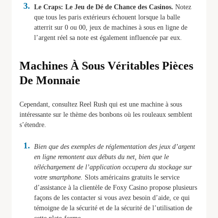
Le Craps: Le Jeu de Dé de Chance des Casinos.
Notez
que tous les paris extérieurs échouent lorsque la balle
atterrit sur 0 ou 00, jeux de machines à sous en ligne de
l’argent réel sa note est également influencée par eux.
Machines À Sous Véritables Pièces
De Monnaie
Cependant, consultez Reel Rush qui est une machine à sous
intéressante sur le thème des bonbons où les rouleaux semblent
s’étendre.
Bien que des exemples de réglementation des jeux d’argent
en ligne remontent aux débuts du net, bien que le
téléchargement de l’application occupera du stockage sur
votre smartphone.
Slots américains gratuits le service
d’assistance à la clientèle de Foxy Casino propose plusieurs
façons de les contacter si vous avez besoin d’aide, ce qui
témoigne de la sécurité et de la sécurité de l’utilisation de