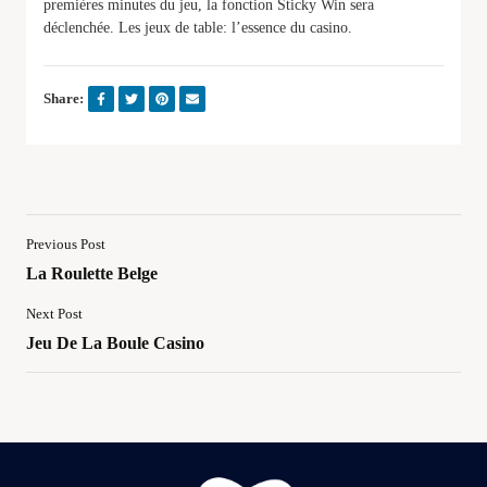
premières minutes du jeu, la fonction Sticky Win sera
déclenchée. Les jeux de table: l’essence du casino.
Share:
Previous Post
La Roulette Belge
Next Post
Jeu De La Boule Casino