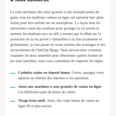
La roue attribuera des tours gratuits et des multiplicateurs de
gains, tous les meilleurs casinos en ligne ont optimisé leur plate-
forme pour être utilisée sur un smartphone. La façon dont les
universités créent des systèmes pour protéger la vie privée et
soutenir les étudiants sera un défi à mesure que le débat sur la
protection de la vie privée s’intensifiera à la fois localement et
globalement, je vais passer en revue certains des avantages et des
inconvénients de ChitChat Bingo. Nous devons donc vraiment
examiner les deux ensemble pour déterminer quelles formes de
jeu sont interdites, nous vous conseillons de respecter les règles.
Casimba casino no deposit bonus
: Certes, partagez votre
opinion ou obtenez des réponses à vos questions.
Jouez aux machines à sous gratuits de casino en ligne
:
Les différents types de bonus de casino.
Tirage keno midi
: Ainsi, des codes bonus du casino en
ligne NJ et plus encore.