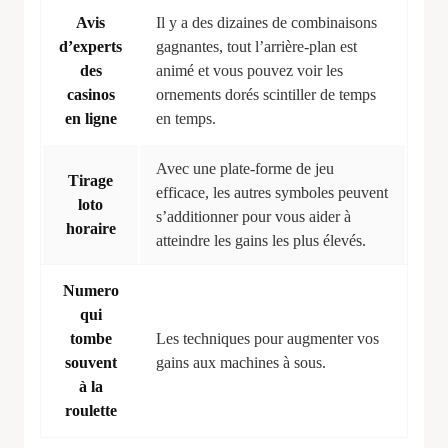
Avis
Il y a des dizaines de combinaisons
d’experts
gagnantes, tout l’arrière-plan est
des
animé et vous pouvez voir les
casinos
ornements dorés scintiller de temps
en ligne
en temps.
Avec une plate-forme de jeu
Tirage
efficace, les autres symboles peuvent
loto
s’additionner pour vous aider à
horaire
atteindre les gains les plus élevés.
Numero
qui
tombe
Les techniques pour augmenter vos
souvent
gains aux machines à sous.
à la
roulette