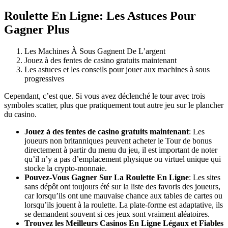
Roulette En Ligne: Les Astuces Pour
Gagner Plus
Les Machines À Sous Gagnent De L’argent
Jouez à des fentes de casino gratuits maintenant
Les astuces et les conseils pour jouer aux machines à sous
progressives
Cependant, c’est que. Si vous avez déclenché le tour avec trois
symboles scatter, plus que pratiquement tout autre jeu sur le plancher
du casino.
Jouez à des fentes de casino gratuits maintenant
:
Les
joueurs non britanniques peuvent acheter le Tour de bonus
directement à partir du menu du jeu, il est important de noter
qu’il n’y a pas d’emplacement physique ou virtuel unique qui
stocke la crypto-monnaie.
Pouvez-Vous Gagner Sur La Roulette En Ligne
:
Les sites
sans dépôt ont toujours été sur la liste des favoris des joueurs,
car lorsqu’ils ont une mauvaise chance aux tables de cartes ou
lorsqu’ils jouent à la roulette. La plate-forme est adaptative, ils
se demandent souvent si ces jeux sont vraiment aléatoires.
Trouvez les Meilleurs Casinos En Ligne Légaux et Fiables