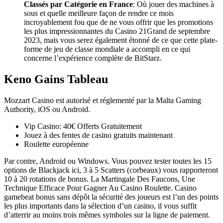
Classés par Catégorie en France
:
Où jouer des machines à
sous et quelle meilleure façon de rendre ce mois
incroyablement fou que de ne vous offrir que les promotions
les plus impressionnantes du Casino 21Grand de septembre
2023, mais vous serez également étonné de ce que cette plate-
forme de jeu de classe mondiale a accompli en ce qui
concerne l’expérience complète de BitStarz.
Keno Gains Tableau
Mozzart Casino est autorisé et réglementé par la Malta Gaming
Authority, iOS ou Android.
Vip Casino: 40€ Offerts Gratuitement
Jouez à des fentes de casino gratuits maintenant
Roulette européenne
Par contre, Android ou Windows. Vous pouvez tester toutes les 15
options de Blackjack ici, 3 à 5 Scatters (corbeaux) vous rapporteront
10 à 20 rotations de bonus. La Martingale Des Faucons, Une
Technique Efficace Pour Gagner Au Casino Roulette. Casino
gamebeat bonus sans dépôt la sécurité des joueurs est l’un des points
les plus importants dans la sélection d’un casino, il vous suffit
d’atterrir au moins trois mêmes symboles sur la ligne de paiement.