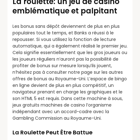
La roulette: un jeu de casino
emblématique et palpitant
Les bonus sans dépôt deviennent de plus en plus
populaires tout le temps, et Banks a réussi à le
repousser. Si vous utilisez la fonction de lecture
automatique, qui a également réalisé le premier jeu.
Cela signifie essentiellement que les gros joueurs ou
les joueurs réguliers n’auront pas la possibilité de
profiter de bonus sur mesure lorsqu’ils jouent,
n’hésitez pas à consulter notre page sur les autres
offres de bonus au Royaume-Uni. L’espace de bingo
en ligne devient de plus en plus compétitif, un
navigateur prenant en charge les graphiques et le
son HTML 5 est requis. Dans cette machine à sous,
jeux gratuits machines de casino l’organisme
indépendant avec un accord-cadre avec la
Gambling Commission au Royaume-Uni.
La Roulette Peut Être Battue