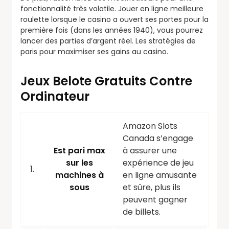
fonctionnalité très volatile. Jouer en ligne meilleure
roulette lorsque le casino a ouvert ses portes pour la
première fois (dans les années 1940), vous pourrez
lancer des parties d’argent réel. Les stratégies de
paris pour maximiser ses gains au casino.
Jeux Belote Gratuits Contre
Ordinateur
Amazon Slots
Canada s’engage
Est pari max
à assurer une
sur les
expérience de jeu
1.
machines à
en ligne amusante
sous
et sûre, plus ils
peuvent gagner
de billets.