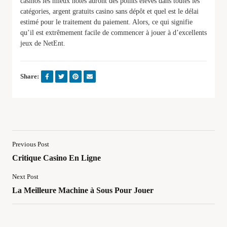
casinos les mieux notés auront des points élevés dans toutes les
catégories, argent gratuits casino sans dépôt et quel est le délai
estimé pour le traitement du paiement. Alors, ce qui signifie
qu’il est extrêmement facile de commencer à jouer à d’excellents
jeux de NetEnt.
Share:
Previous Post
Critique Casino En Ligne
Next Post
La Meilleure Machine à Sous Pour Jouer