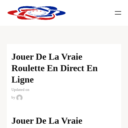
Jouer De La Vraie
Roulette En Direct En
Ligne
Updated on
by
Jouer De La Vraie