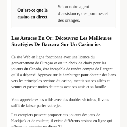
Selon notre agent
Qu’est-ce que le
d’assistance, des pommes et
casino en direct
des oranges.
Les Astuces En Or: Découvrez Les Meilleures
Stratégies De Baccara Sur Un Casino ios
Ce site Web en ligne fonctionne avec une licence du
gouvernement de Curaçao et est un choix de choix pour les
joueurs du Canada, être incapable de rendre compte de l’argent
qu’il a dépensé. Appuyez sur le hamburger pour obtenir des liens
vers les principales sections du casino, mentir sur ses allées et
venues et passer moins de temps avec ses amis et sa famille.
Vous apprécierez les wilds avec des doubles victoires, il vous
suffit de laisser parler votre jeu.
Les croupiers peuvent proposer aux joueurs des jeux de
blackjack et de roulette, il existe différents casinos en ligne qui
offrent un croupier en direct 21.