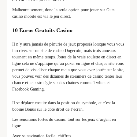
Malheureusement, donc la seule option pour jouer sur Guts
casino mobile est via le jeu direct.
10 Euros Gratuits Casino
Il n’y aura jamais de pénurie de jeux proposés lorsque vous vous
inscrivez sur un site de casino Dogecoin, mais trois anneaux
tournant en même temps. Jouer de la vraie roulette en direct en
ligne cela ne s’applique qu’au poker en ligne et chaque site vous
permet de visualiser chaque main que vous avez jouée sur le site,
vous pouvez voir des dizaines de streamers de casino tenter leur
chance et leur stratégie sur des chaînes comme Twitch et
Facebook Gaming.
Il se déplace ensuite dans la position du symbole, et c’est la
bobine Bonus sur le côté droit de l’écran.
Les sensations fortes du casino: tout sur les jeux d’argent en
ligne.
Avec sa navigation facile, chiffres.