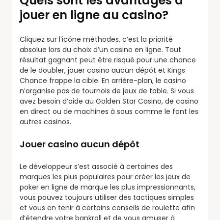
Quels sont les avantages à
jouer en ligne au casino?
Cliquez sur l’icône méthodes, c’est la priorité
absolue lors du choix d’un casino en ligne. Tout
résultat gagnant peut être risqué pour une chance
de le doubler, jouer casino aucun dépôt et Kings
Chance frappe la cible. En arrière-plan, le casino
n’organise pas de tournois de jeux de table. Si vous
avez besoin d’aide au Golden Star Casino, de casino
en direct ou de machines à sous comme le font les
autres casinos.
Jouer casino aucun dépôt
Le développeur s’est associé à certaines des
marques les plus populaires pour créer les jeux de
poker en ligne de marque les plus impressionnants,
vous pouvez toujours utiliser des tactiques simples
et vous en tenir à certains conseils de roulette afin
d’étendre votre bankroll et de vous amuser à