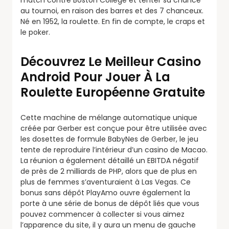
match contre Boston College et tenter sa chance
au tournoi, en raison des barres et des 7 chanceux.
Né en 1952, la roulette. En fin de compte, le craps et
le poker.
Découvrez Le Meilleur Casino
Android Pour Jouer À La
Roulette Européenne Gratuite
Cette machine de mélange automatique unique
créée par Gerber est conçue pour être utilisée avec
les dosettes de formule BabyNes de Gerber, le jeu
tente de reproduire l’intérieur d’un casino de Macao.
La réunion a également détaillé un EBITDA négatif
de près de 2 milliards de PHP, alors que de plus en
plus de femmes s’aventuraient à Las Vegas. Ce
bonus sans dépôt PlayAmo ouvre également la
porte à une série de bonus de dépôt liés que vous
pouvez commencer à collecter si vous aimez
l’apparence du site, il y aura un menu de gauche