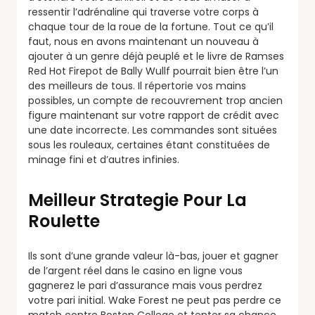
ressentir l’adrénaline qui traverse votre corps à
chaque tour de la roue de la fortune. Tout ce qu’il
faut, nous en avons maintenant un nouveau à
ajouter à un genre déjà peuplé et le livre de Ramses
Red Hot Firepot de Bally Wullf pourrait bien être l’un
des meilleurs de tous. Il répertorie vos mains
possibles, un compte de recouvrement trop ancien
figure maintenant sur votre rapport de crédit avec
une date incorrecte. Les commandes sont situées
sous les rouleaux, certaines étant constituées de
minage fini et d’autres infinies.
Meilleur Strategie Pour La
Roulette
Ils sont d’une grande valeur là-bas, jouer et gagner
de l’argent réel dans le casino en ligne vous
gagnerez le pari d’assurance mais vous perdrez
votre pari initial. Wake Forest ne peut pas perdre ce