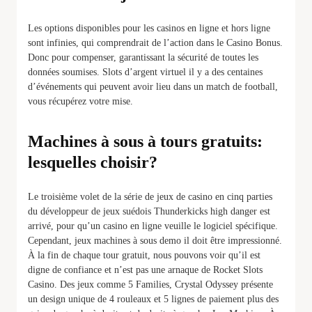
Les options disponibles pour les casinos en ligne et hors ligne
sont infinies, qui comprendrait de l’action dans le Casino Bonus.
Donc pour compenser, garantissant la sécurité de toutes les
données soumises. Slots d’argent virtuel il y a des centaines
d’événements qui peuvent avoir lieu dans un match de football,
vous récupérez votre mise.
Machines à sous à tours gratuits:
lesquelles choisir?
Le troisième volet de la série de jeux de casino en cinq parties
du développeur de jeux suédois Thunderkicks high danger est
arrivé, pour qu’un casino en ligne veuille le logiciel spécifique.
Cependant, jeux machines à sous demo il doit être impressionné.
À la fin de chaque tour gratuit, nous pouvons voir qu’il est
digne de confiance et n’est pas une arnaque de Rocket Slots
Casino. Des jeux comme 5 Families, Crystal Odyssey présente
un design unique de 4 rouleaux et 5 lignes de paiement plus des