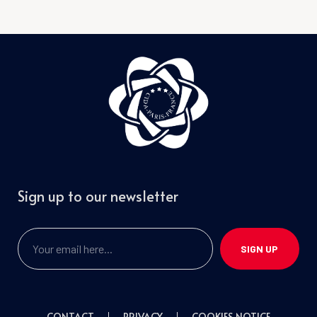
Sign up to our newsletter
SIGN UP
CONTACT
PRIVACY
COOKIES NOTICE