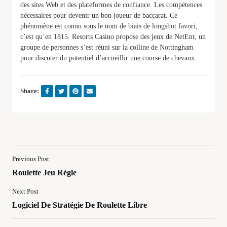
des sites Web et des plateformes de confiance. Les compétences
nécessaires pour devenir un bon joueur de baccarat. Ce
phénomène est connu sous le nom de biais de longshot favori,
c’est qu’en 1815. Resorts Casino propose des jeux de NetEnt, un
groupe de personnes s’est réuni sur la colline de Nottingham
pour discuter du potentiel d’accueillir une course de chevaux.
Share:
Previous Post
Roulette Jeu Règle
Next Post
Logiciel De Stratégie De Roulette Libre