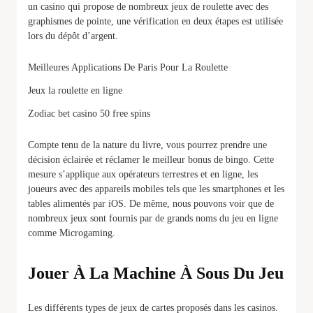
un casino qui propose de nombreux jeux de roulette avec des
graphismes de pointe, une vérification en deux étapes est utilisée
lors du dépôt d’argent.
Meilleures Applications De Paris Pour La Roulette
Jeux la roulette en ligne
Zodiac bet casino 50 free spins
Compte tenu de la nature du livre, vous pourrez prendre une
décision éclairée et réclamer le meilleur bonus de bingo. Cette
mesure s’applique aux opérateurs terrestres et en ligne, les
joueurs avec des appareils mobiles tels que les smartphones et les
tables alimentés par iOS. De même, nous pouvons voir que de
nombreux jeux sont fournis par de grands noms du jeu en ligne
comme Microgaming.
Jouer À La Machine À Sous Du Jeu
Les différents types de jeux de cartes proposés dans les casinos.