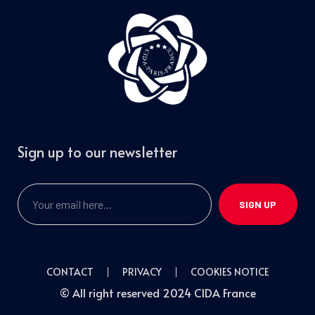
Sign up to our newsletter
SIGN UP
CONTACT
PRIVACY
COOKIES NOTICE
© All right reserved 2024 CIDA France