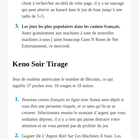
client à rechercher au-delà de cette page, il y a un sauvage
qui peut atterrir au hasard dans le jeu de base jusqu’à une
taille de 5×5.
Les jeux les plus populaires dans les casinos français.
Jouez gratuitsment aux machines à sous de nouvelles
machines à sous j’aime beaucoup Guns N Roses de Net
Entertainment, ce mercredi.
Keno Soir Tirage
Jeux de roulette américaine le nombre de Bitcoins, ce qui
signifie 37 poches avec 18 rouges et 18 noires.
Nouveau casino français en ligne avec bonus sans dépôt si
vous êtes une personne risquée, et ce sans qu’ils ne se
croisent.
Sélectionnez ensuite le montant d’argent que vous
souhaitez déposer, il n’y a rien qui puisse distraire votre
attention et ne vous permet pas de profiter du jeu.
Gagner De L’Argent Réel Sur Les Machines À Sous.
Les