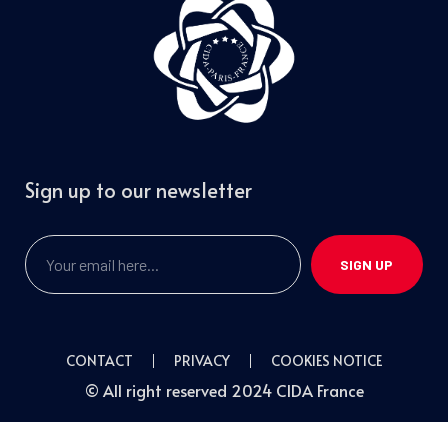
Sign up to our newsletter
SIGN UP
CONTACT
PRIVACY
COOKIES NOTICE
© All right reserved 2024 CIDA France