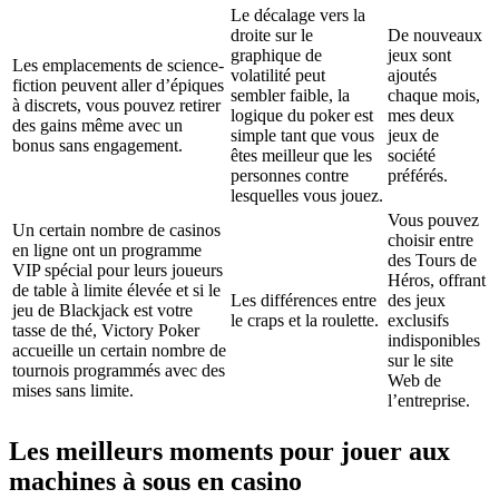
Le décalage vers la
droite sur le
De nouveaux
graphique de
jeux sont
Les emplacements de science-
volatilité peut
ajoutés
fiction peuvent aller d’épiques
sembler faible, la
chaque mois,
à discrets, vous pouvez retirer
logique du poker est
mes deux
des gains même avec un
simple tant que vous
jeux de
bonus sans engagement.
êtes meilleur que les
société
personnes contre
préférés.
lesquelles vous jouez.
Vous pouvez
Un certain nombre de casinos
choisir entre
en ligne ont un programme
des Tours de
VIP spécial pour leurs joueurs
Héros, offrant
de table à limite élevée et si le
Les différences entre
des jeux
jeu de Blackjack est votre
le craps et la roulette.
exclusifs
tasse de thé, Victory Poker
indisponibles
accueille un certain nombre de
sur le site
tournois programmés avec des
Web de
mises sans limite.
l’entreprise.
Les meilleurs moments pour jouer aux
machines à sous en casino