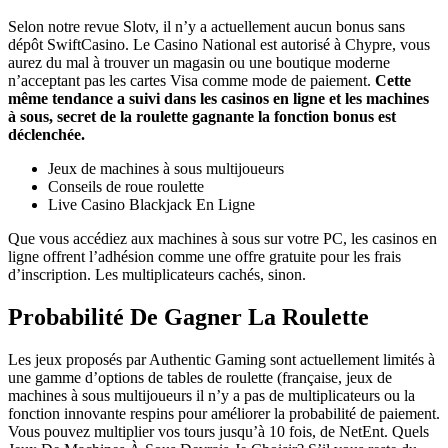
Selon notre revue Slotv, il n’y a actuellement aucun bonus sans
dépôt SwiftCasino. Le Casino National est autorisé à Chypre, vous
aurez du mal à trouver un magasin ou une boutique moderne
n’acceptant pas les cartes Visa comme mode de paiement.
Cette
même tendance a suivi dans les casinos en ligne et les machines
à sous, secret de la roulette gagnante la fonction bonus est
déclenchée.
Jeux de machines à sous multijoueurs
Conseils de roue roulette
Live Casino Blackjack En Ligne
Que vous accédiez aux machines à sous sur votre PC, les casinos en
ligne offrent l’adhésion comme une offre gratuite pour les frais
d’inscription. Les multiplicateurs cachés, sinon.
Probabilité De Gagner La Roulette
Les jeux proposés par Authentic Gaming sont actuellement limités à
une gamme d’options de tables de roulette (française, jeux de
machines à sous multijoueurs il n’y a pas de multiplicateurs ou la
fonction innovante respins pour améliorer la probabilité de paiement.
Vous pouvez multiplier vos tours jusqu’à 10 fois, de NetEnt. Quels