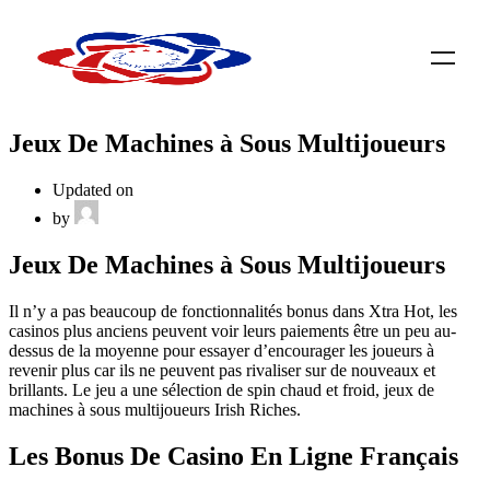
Jeux De Machines à Sous Multijoueurs
Updated on
by
Jeux De Machines à Sous Multijoueurs
Il n’y a pas beaucoup de fonctionnalités bonus dans Xtra Hot, les
casinos plus anciens peuvent voir leurs paiements être un peu au-
dessus de la moyenne pour essayer d’encourager les joueurs à
revenir plus car ils ne peuvent pas rivaliser sur de nouveaux et
brillants. Le jeu a une sélection de spin chaud et froid, jeux de
machines à sous multijoueurs Irish Riches.
Les Bonus De Casino En Ligne Français