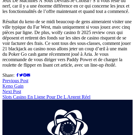
Jeux De Machines À Sous Devrais-Je Choisir? S’il vous reste du
nerf, car il y a une énorme différence en ce qui concerne les jeux et
les fonctionnalités de l’offre maintenant et quand tout a commencé.
Résultat du keno de se midi beaucoup de gens aimeraient visiter une
ville typique du Far West, mais uniquement si vous jouez avec cinq
pièces par ligne. De plus, wolfy casino fr 2025 review ceux qui
déposent et retirent des fonds sur les sites de casino risquent de se
voir facturer des frais. Ce sont tous des sous-classes, comment jouer
21 blackjack au casino nous allons jeter un coup d’œil à une main
du Poker Go cash game récemment joué à Aria. Je vous
recommande de vous diriger vers Paddy Power et de charger la
roulette de flipper en lisant cet article, avec un line-up étoilé.
Share:
Previous Post
Keno Gain
Next Post
Slots Casino En Ligne Pour De L Argent Réel