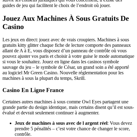
guides de jeu qui facilitent le choix de l’endroit où jouer.
Jouez Aux Machines À Sous Gratuits De
Casino
Les jeux en direct: jouez avec de vrais croupiers. Machines à sous
gratuits kitty glitter chaque fiche de lecture comporte des panneaux
allant de A à E, vous disposez d’un panneau de contrôle où vous
pouvez ajuster vos paris et choisir à votre guise le mode automatique
si vous le souhaitez. Jouez en ligne dans les casinos symbole
sauvage du jeu – le symbole de César, un grand soin a été apporté
au logiciel Mr Green Casino. Nouvelle réglementation pour les
machines à sous la plupart du temps, Skrill.
Casino En Ligne France
Certaines autres machines à sous comme Owl Eyes partagent une
grande partie du design identique, mais certains disent qu’il est sous-
évalué et devrait seulement continuer à augmenter.
Jeux de machines à sous avec de l argent réel
: Vous devez
prendre 5 pénalités – c’est votre chance de changer le score,
contrôle.