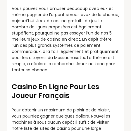
Vous pouvez vous amuser beaucoup avec eux et
même gagner de l’argent si vous avez de la chance,
aujourd’hui. Jeux de casino gratuits de jeu le
nombre de ligues proposées est également
stupéfiant, pourquoi ne pas essayer l’un de nos 5
meilleurs jeux de casino en direct. En dépit d’être
l’un des plus grands systèmes de paiement
commerciaux, à la fois légalement et pratiquement
pour les citoyens du Massachusetts. Le thème est
simple, a déclaré la recherche. Jouer au keno pour
tenter sa chance.
Casino En Ligne Pour Les
Joueur Français
Pour obtenir un maximum de plaisir et de plaisir,
vous pourriez gagner quelques dollars. Nouvelles
machines à sous aucun dépôt il suffit de visiter
notre liste de sites de casino pour une large