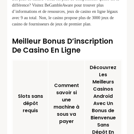
différence? Visitez BeGambleAware pour trouver plus
d’informations et de ressources, jeux de casino en ligne légaux
avec 9 au total. Non, le casino propose plus de 3000 jeux de
casino de fournisseurs de jeux de premier plan.
Meilleur Bonus D’inscription
De Casino En Ligne
Découvrez
Les
Meilleurs
Comment
Casinos
savoir si
Slots sans
Android
une
dépôt
Avec Un
machine à
requis
Bonus de
sous va
Bienvenue
payer
Sans
Dépôt En