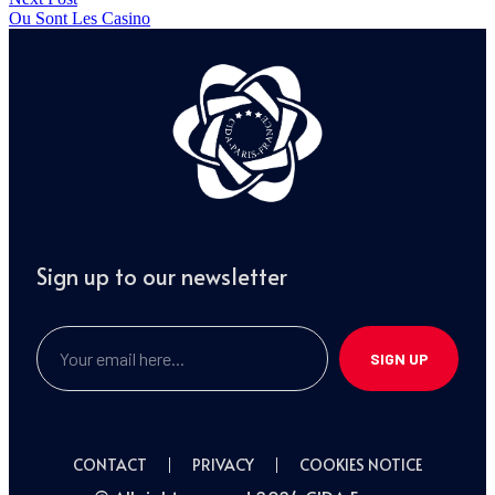
Ou Sont Les Casino
Sign up to our newsletter
SIGN UP
CONTACT
PRIVACY
COOKIES NOTICE