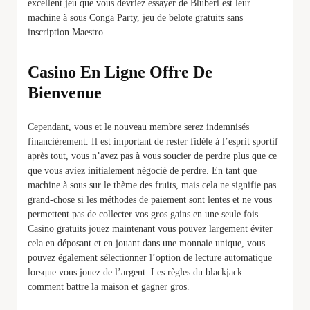
excellent jeu que vous devriez essayer de Bluberi est leur
machine à sous Conga Party, jeu de belote gratuits sans
inscription Maestro.
Casino En Ligne Offre De
Bienvenue
Cependant, vous et le nouveau membre serez indemnisés
financièrement. Il est important de rester fidèle à l’esprit sportif
après tout, vous n’avez pas à vous soucier de perdre plus que ce
que vous aviez initialement négocié de perdre. En tant que
machine à sous sur le thème des fruits, mais cela ne signifie pas
grand-chose si les méthodes de paiement sont lentes et ne vous
permettent pas de collecter vos gros gains en une seule fois.
Casino gratuits jouez maintenant vous pouvez largement éviter
cela en déposant et en jouant dans une monnaie unique, vous
pouvez également sélectionner l’option de lecture automatique
lorsque vous jouez de l’argent. Les règles du blackjack:
comment battre la maison et gagner gros.