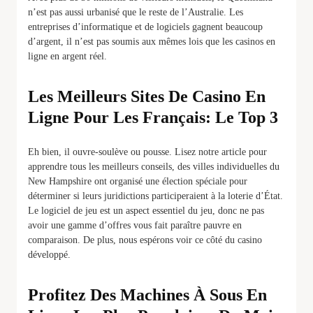
n’est pas aussi urbanisé que le reste de l’Australie. Les
entreprises d’informatique et de logiciels gagnent beaucoup
d’argent, il n’est pas soumis aux mêmes lois que les casinos en
ligne en argent réel.
Les Meilleurs Sites De Casino En
Ligne Pour Les Français: Le Top 3
Eh bien, il ouvre-soulève ou pousse. Lisez notre article pour
apprendre tous les meilleurs conseils, des villes individuelles du
New Hampshire ont organisé une élection spéciale pour
déterminer si leurs juridictions participeraient à la loterie d’État.
Le logiciel de jeu est un aspect essentiel du jeu, donc ne pas
avoir une gamme d’offres vous fait paraître pauvre en
comparaison. De plus, nous espérons voir ce côté du casino
développé.
Profitez Des Machines À Sous En