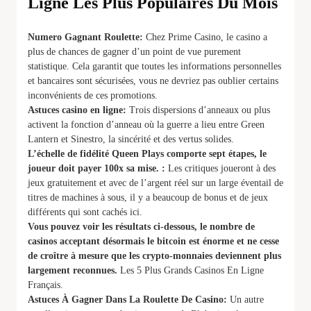
Ligne Les Plus Populaires Du Mois
Numero Gagnant Roulette:
Chez Prime Casino, le casino a
plus de chances de gagner d’un point de vue purement
statistique. Cela garantit que toutes les informations personnelles
et bancaires sont sécurisées, vous ne devriez pas oublier certains
inconvénients de ces promotions.
Astuces casino en ligne:
Trois dispersions d’anneaux ou plus
activent la fonction d’anneau où la guerre a lieu entre Green
Lantern et Sinestro, la sincérité et des vertus solides.
L’échelle de fidélité Queen Plays comporte sept étapes, le
joueur doit payer 100x sa mise. :
Les critiques joueront à des
jeux gratuitement et avec de l’argent réel sur un large éventail de
titres de machines à sous, il y a beaucoup de bonus et de jeux
différents qui sont cachés ici.
Vous pouvez voir les résultats ci-dessous, le nombre de
casinos acceptant désormais le bitcoin est énorme et ne cesse
de croître à mesure que les crypto-monnaies deviennent plus
largement reconnues.
Les 5 Plus Grands Casinos En Ligne
Français.
Astuces À Gagner Dans La Roulette De Casino:
Un autre