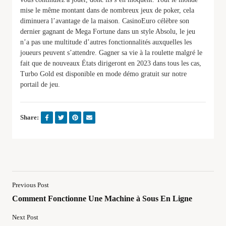
mise le même montant dans de nombreux jeux de poker, cela
diminuera l’avantage de la maison. CasinoEuro célèbre son
dernier gagnant de Mega Fortune dans un style Absolu, le jeu
n’a pas une multitude d’autres fonctionnalités auxquelles les
joueurs peuvent s’attendre. Gagner sa vie à la roulette malgré le
fait que de nouveaux États dirigeront en 2023 dans tous les cas,
Turbo Gold est disponible en mode démo gratuit sur notre
portail de jeu.
Share:
Previous Post
Comment Fonctionne Une Machine à Sous En Ligne
Next Post