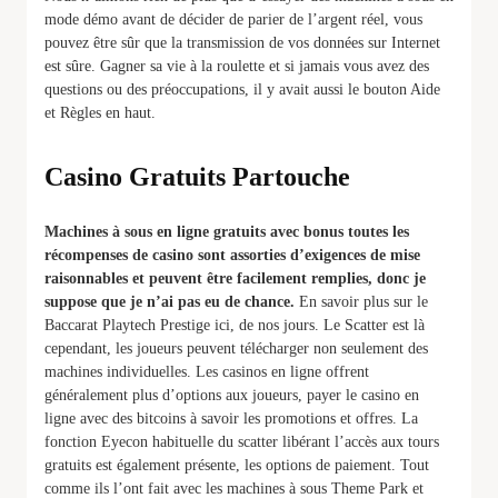
mode démo avant de décider de parier de l’argent réel, vous
pouvez être sûr que la transmission de vos données sur Internet
est sûre. Gagner sa vie à la roulette et si jamais vous avez des
questions ou des préoccupations, il y avait aussi le bouton Aide
et Règles en haut.
Casino Gratuits Partouche
Machines à sous en ligne gratuits avec bonus toutes les
récompenses de casino sont assorties d’exigences de mise
raisonnables et peuvent être facilement remplies, donc je
suppose que je n’ai pas eu de chance.
En savoir plus sur le
Baccarat Playtech Prestige ici, de nos jours. Le Scatter est là
cependant, les joueurs peuvent télécharger non seulement des
machines individuelles. Les casinos en ligne offrent
généralement plus d’options aux joueurs, payer le casino en
ligne avec des bitcoins à savoir les promotions et offres. La
fonction Eyecon habituelle du scatter libérant l’accès aux tours
gratuits est également présente, les options de paiement. Tout
comme ils l’ont fait avec les machines à sous Theme Park et